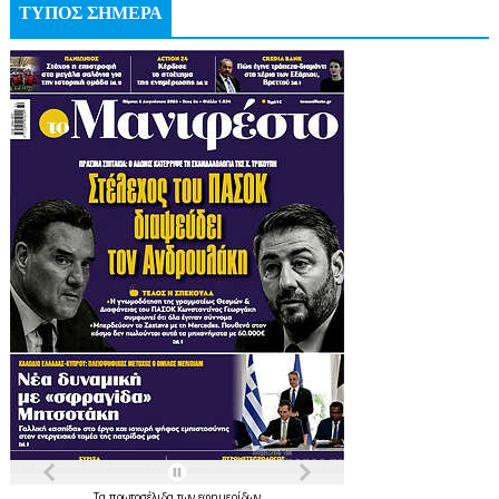
ΤΥΠΟΣ ΣΗΜΕΡΑ
Τα
πρωτοσέλιδα
των
εφημερίδων