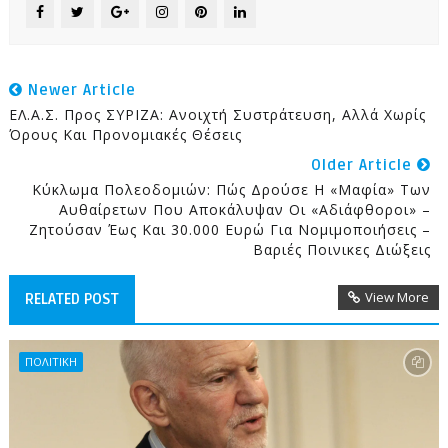
Newer Article
ΕΛ.Α.Σ. Προς ΣΥΡΙΖΑ: Ανοιχτή Συστράτευση, Αλλά Χωρίς
Όρους Και Προνομιακές Θέσεις
Older Article
Κύκλωμα Πολεοδομιών: Πώς Δρούσε Η «μαφία» Των
Αυθαίρετων Που Αποκάλυψαν Οι «Αδιάφθοροι» –
Ζητούσαν Έως Και 30.000 Ευρώ Για Νομιμοποιήσεις –
Βαριές Ποινικες Διώξεις
View More
RELATED POST
ΠΟΛΙΤΙΚΗ