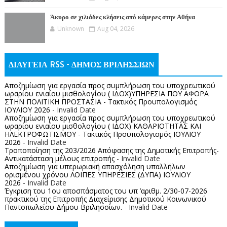
Άκυρο σε χιλιάδες κλήσεις από κάμερες στην Αθήνα
Unknown
Aug 04, 2026
ΔΙΑΥΓΕΙΑ RSS - ΔΗΜΟΣ ΒΡΙΛΗΣΣΙΩΝ
Αποζημίωση για εργασία προς συμπλήρωση του υποχρεωτικού
ωραρίου ενιαίου μισθολογίου ( ΙΔΟΧ)ΥΠΗΡΕΣΙΑ ΠΟΥ ΑΦΟΡΑ
ΣΤΗΝ ΠΟΛΙΤΙΚΗ ΠΡΟΣΤΑΣΙΑ - Τακτικός Προυπολογισμός
ΙΟΥΛΙΟΥ 2026
- Invalid Date
Αποζημίωση για εργασία προς συμπλήρωση του υποχρεωτικού
ωραρίου ενιαίου μισθολογίου ( ΙΔΟΧ) ΚΑΘΑΡΙΟΤΗΤΑΣ ΚΑΙ
ΗΛΕΚΤΡΟΦΩΤΙΣΜΟΥ - Τακτικός Προυπολογισμός ΙΟΥΛΙΟΥ
2026
- Invalid Date
Τροποποίηση της 203/2026 Απόφασης της Δημοτικής Επιτροπής-
Αντικατάσταση μέλους επιτροπής
- Invalid Date
Αποζημίωση για υπερωριακή απασχόληση υπαλλήλων
ορισμένου χρόνου ΛΟΙΠΕΣ ΥΠΗΡΕΣΙΕΣ (ΔΥΠΑ) ΙΟΥΛΙΟΥ
2026
- Invalid Date
Έγκριση του 1ου αποσπάσματος του υπ ’αριθμ. 2/30-07-2026
πρακτικού της Επιτροπής Διαχείρισης Δημοτικού Κοινωνικού
Παντοπωλείου Δήμου Βριλησσίων.
- Invalid Date