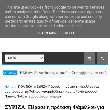
This site uses cookies from Google to deliver its services
and to analyze traffic. Your IP address and user-agent are
shared with Google along with performance and security
metrics to ensure quality of service, generate usage
statistics, and to detect and address abuse.
LEARN MORE
GOT IT
Η Μελίνα Ασλανίδου την Kυριακή 13 Σεπτεμβρίου 2026 στο θέατρο Αλίκη 
Σ
Home
ΠΟΛΙΤΙΚΗ
ΣΥΡΙΖΑ: Πέρασε η πρόταση Φάμελλου για
συμπόρευση με Τσίπρα -Απορρίφθηκε η τροπολογία Δούρου,
Παππά, Πολάκη για αυτόνομη πορεία
ΣΥΡΙΖΑ: Πέρασε η πρόταση Φάμελλου για