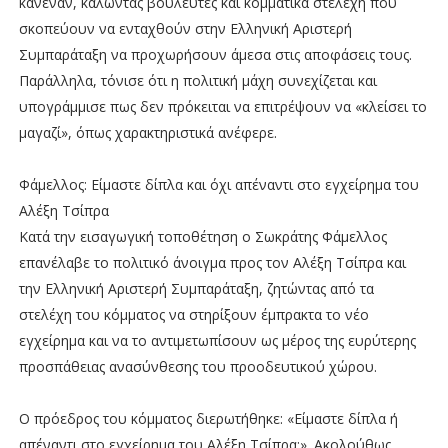
κανέναν, καλώντας βουλευτές και κομματικά στελέχη που
σκοπεύουν να ενταχθούν στην Ελληνική Αριστερή
Συμπαράταξη να προχωρήσουν άμεσα στις αποφάσεις τους.
Παράλληλα, τόνισε ότι η πολιτική μάχη συνεχίζεται και
υπογράμμισε πως δεν πρόκειται να επιτρέψουν να «κλείσει το
μαγαζί», όπως χαρακτηριστικά ανέφερε.
Φάμελλος: Είμαστε δίπλα και όχι απέναντι στο εγχείρημα του
Αλέξη Τσίπρα
Κατά την εισαγωγική τοποθέτηση ο Σωκράτης Φάμελλος
επανέλαβε το πολιτικό άνοιγμα προς τον Αλέξη Τσίπρα και
την Ελληνική Αριστερή Συμπαράταξη, ζητώντας από τα
στελέχη του κόμματος να στηρίξουν έμπρακτα το νέο
εγχείρημα και να το αντιμετωπίσουν ως μέρος της ευρύτερης
προσπάθειας ανασύνθεσης του προοδευτικού χώρου.
Ο πρόεδρος του κόμματος διερωτήθηκε: «Είμαστε δίπλα ή
απέναντι στο εγχείρημα του Αλέξη Τσίπρα;». Ακολούθως