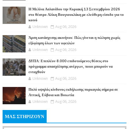
Η Μελίνα Ασλανίδου την Kυριακή 13 Σεπτεμβρίου 2026
στο θέατρο Αλίκη Βουγιουκλάκη με ελεύθερη είσοδο για το
κοινό
Unknown
Aug 06, 2026
Άρση κατάσχεσης ακινήτου: Πώς γίνεται η πώληση χωρίς
εξόφληση όλων των οφειλών
Unknown
Aug 06, 2026
ΔΥΠΑ: Επιπλέον 8.000 επιδοτούμενες θέσεις στο
πρόγραμμα απασχόλησης ανέργων, ποιοι μπορούν να
ενταχθούν
Unknown
Aug 06, 2026
Πολύ υψηλός κίνδυνος εκδήλωσης πυρκαγιάς σήμερα σε
Αττική, Εύβοια και Βοιωτία
Unknown
Aug 06, 2026
ΜΑΣ ΣΤΗΡΙΖΟΥΝ