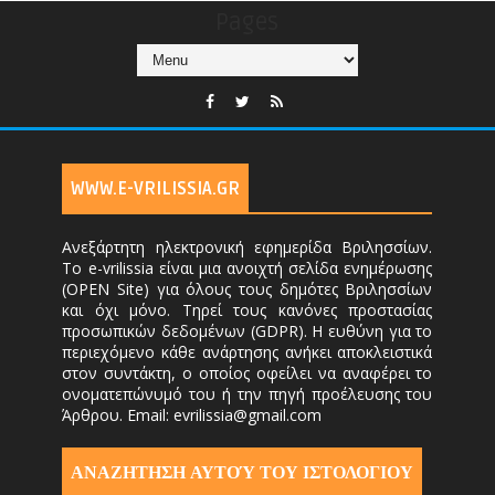
Pages
WWW.E-VRILISSIA.GR
Ανεξάρτητη ηλεκτρονική εφημερίδα Βριλησσίων.
Το e-vrilissia είναι μια ανοιχτή σελίδα ενημέρωσης
(OPEN Site) για όλους τους δημότες Βριλησσίων
και όχι μόνο. Τηρεί τους κανόνες προστασίας
προσωπικών δεδομένων (GDPR). Η ευθύνη για το
περιεχόμενο κάθε ανάρτησης ανήκει αποκλειστικά
στον συντάκτη, ο οποίος οφείλει να αναφέρει το
ονοματεπώνυμό του ή την πηγή προέλευσης του
Άρθρου. Email: evrilissia@gmail.com
ΑΝΑΖΗΤΗΣΗ ΑΥΤΟΎ ΤΟΥ ΙΣΤΟΛΟΓΙΟΥ