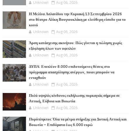
Unknown
Aug 06, 2026
Η Μελίνα Ασλανίδου την Kυριακή 13 Σεπτεμβρίου 2026
στο θέατρο Αλίκη Βουγιουκλάκη με ελεύθερη είσοδο για το
κοινό
Unknown
Aug 06, 2026
Άρση κατάσχεσης ακινήτου: Πώς γίνεται η πώληση χωρίς
εξόφληση όλων των οφειλών
Unknown
Aug 06, 2026
ΔΥΠΑ: Επιπλέον 8.000 επιδοτούμενες θέσεις στο
πρόγραμμα απασχόλησης ανέργων, ποιοι μπορούν να
ενταχθούν
Unknown
Aug 06, 2026
Πολύ υψηλός κίνδυνος εκδήλωσης πυρκαγιάς σήμερα σε
Αττική, Εύβοια και Βοιωτία
Unknown
Aug 06, 2026
Πυρόπληκτοι: Όλα τα μέτρα στήριξης για Δυτική Αττική και
Βοιωτία – Επιδόματα έως 6.000 ευρώ