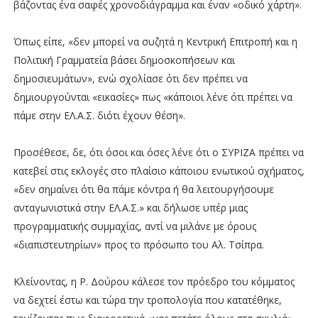
βάζοντας ένα σαφές χρονοδιάγραμμα και έναν «οδικό χάρτη».
Όπως είπε, «δεν μπορεί να συζητά η Κεντρική Επιτροπή και η
Πολιτική Γραμματεία βάσει δημοσκοπήσεων και
δημοσιευμάτων», ενώ σχολίασε ότι δεν πρέπει να
δημιουργούνται «εικασίες» πως «κάποιοι λένε ότι πρέπει να
πάμε στην ΕΛ.Α.Σ. διότι έχουν θέση».
Προσέθεσε, δε, ότι όσοι και όσες λένε ότι ο ΣΥΡΙΖΑ πρέπει να
κατεβεί στις εκλογές στο πλαίσιο κάποιου ενωτικού σχήματος,
«δεν σημαίνει ότι θα πάμε κόντρα ή θα λειτουργήσουμε
ανταγωνιστικά στην ΕΛ.Α.Σ.» και δήλωσε υπέρ μιας
προγραμματικής συμμαχίας, αντί να μιλάνε με όρους
«διαπιστευτηρίων» προς το πρόσωπο του Αλ. Τσίπρα.
Κλείνοντας, η Ρ. Δούρου κάλεσε τον πρόεδρο του κόμματος
να δεχτεί έστω και τώρα την τροπολογία που κατατέθηκε,