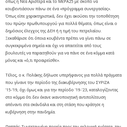
όπως η Νέα Αριστερά και το ΜέΡΑ25 με σκοπό να
κουβεντιάσουν πάνω σε ένα «πρόγραμμα συνεργασίας».
Όπως είπε χαρακτηριστικά, δεν έχει ακούσει την τοποθέτηση
του πρώην πρωθυπουργού για πολλά θέματα, όπως είναι ο
δημόσιος έλεγχος της ΔΕΗ ή η τιμή του πετρελαίου.
Ξεκαθάρισε ότι όποια κουβέντα πρέπει να γίνει πάνω σε
συγκεκριμένα σημεία και όχι να απαιτείται από τους
βουλευτές να παραιτηθούν για να πάνε σε ένα κόμμα κατά
μόνας και «ό,τι προαιρείσθε».
Τέλος, ο κ. Πολάκης δήλωσε υπερήφανος για πολλά πράγματα
που γίνανε την περίοδο της διακυβέρνησης του ΣΥΡΙΖΑ
'15-‘19, όχι όμως και για την περίοδο '19-'23, καταλογίζοντας
στο κόμμα ότι δεν έκανε ικανοποιητική αντιπολίτευση
απέναντι στα σκάνδαλα και στη στάση που κράτησε η
κυβέρνηση στην πανδημία.
Παππάς: Συντεταγμένη πορεία προς την εκλογική ενότητα, την