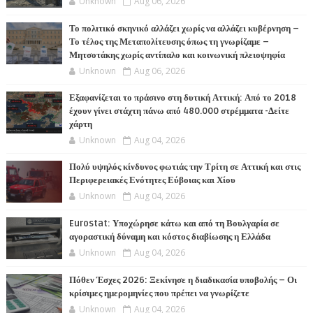
Unknown
Aug 06, 2026
Το πολιτικό σκηνικό αλλάζει χωρίς να αλλάζει κυβέρνηση –
Το τέλος της Μεταπολίτευσης όπως τη γνωρίζαμε –
Μητσοτάκης χωρίς αντίπαλο και κοινωνική πλειοψηφία
Unknown
Aug 06, 2026
Εξαφανίζεται το πράσινο στη δυτική Αττική: Από το 2018
έχουν γίνει στάχτη πάνω από 480.000 στρέμματα -Δείτε
χάρτη
Unknown
Aug 04, 2026
Πολύ υψηλός κίνδυνος φωτιάς την Τρίτη σε Αττική και στις
Περιφερειακές Ενότητες Εύβοιας και Χίου
Unknown
Aug 04, 2026
Eurostat: Υποχώρησε κάτω και από τη Βουλγαρία σε
αγοραστική δύναμη και κόστος διαβίωσης η Ελλάδα
Unknown
Aug 04, 2026
Πόθεν Έσχες 2026: Ξεκίνησε η διαδικασία υποβολής – Οι
κρίσιμες ημερομηνίες που πρέπει να γνωρίζετε
Unknown
Aug 04, 2026