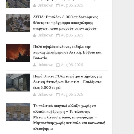
Unknown
Aug 06, 2026
ΔΥΠΑ: Επιπλέον 8.000 επιδοτούμενες
θέσεις στο πρόγραμμα απασχόλησης
ανέργων, ποιοι μπορούν να ενταχθούν
Unknown
Aug 06, 2026
Πολύ υψηλός κίνδυνος εκδήλωσης
πυρκαγιάς σήμερα σε Αττική, Εύβοια και
Βοιωτία
Unknown
Aug 06, 2026
Πυρόπληκτοι: Όλα τα μέτρα στήριξης για
Δυτική Αττική και Βοιωτία – Επιδόματα
έως 6.000 ευρώ
Unknown
Aug 06, 2026
Το πολιτικό σκηνικό αλλάζει χωρίς να
αλλάζει κυβέρνηση – Το τέλος της
Μεταπολίτευσης όπως τη γνωρίζαμε –
Μητσοτάκης χωρίς αντίπαλο και κοινωνική
πλειοψηφία