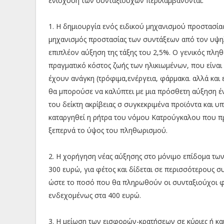
ενίσχυση των συνταξιούχων περιλαμβάνονται:
1. Η δημιουργία ενός ειδικού μηχανισμού προστασί
μηχανισμός προστασίας των συντάξεων από τον υψη
επιπλέον αύξηση της τάξης του 2,5%. Ο γενικός πλη
πραγματικό κόστος ζωής των ηλικιωμένων, που είναι
έχουν ανάγκη (τρόφιμα,ενέργεια, φάρμακα. αλλά και
θα μπορούσε να καλύπτει με μια πρόσθετη αύξηση έ
του δείκτη ακρίβειας σ συγκεκριμένα προϊόντα και υπ
καταργηθεί η ρήτρα του νόμου Κατρούγκαλου που προ
ξεπερνά το ύψος του πληθωρισμού.
2. Η χορήγηση νέας αύξησης στο μόνιμο επίδομα τω
300 ευρώ, για φέτος και δίδεται σε περισσότερους 
ώστε το ποσό που θα πληρωθούν οι συνταξιούχοι φέ
ενδεχομένως στα 400 ευρώ.
3. Η μείωση των εισφορών-κρατήσεων σε κύριες ή και