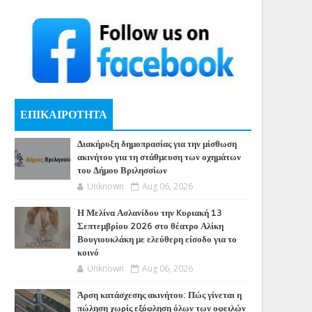
ΕΠΙΚΑΙΡΟΤΗΤΑ
Διακήρυξη δημοπρασίας για την μίσθωση
ακινήτου για τη στάθμευση των οχημάτων
του Δήμου Βριλησσίων
Unknown
Aug 06, 2026
Η Μελίνα Ασλανίδου την Kυριακή 13
Σεπτεμβρίου 2026 στο θέατρο Αλίκη
Βουγιουκλάκη με ελεύθερη είσοδο για το
κοινό
Unknown
Aug 06, 2026
Άρση κατάσχεσης ακινήτου: Πώς γίνεται η
πώληση χωρίς εξόφληση όλων των οφειλών