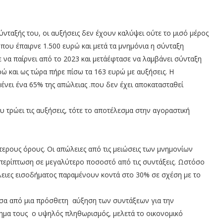
νταξής του, οι αυξήσεις δεν έχουν καλύψει ούτε το μισό μέρος
που έπαιρνε 1.500 ευρώ και μετά τα μνημόνια η σύνταξη
ε να παίρνει από το 2023 και μετάέφτασε να λαμβάνει σύνταξη
ρώ και ως τώρα πήρε πίσω τα 163 ευρώ με αυξήσεις. Η
ένει ένα 65% της απώλειας .που δεν έχει αποκατασταθεί
 τρώει τις αυξήσεις, τότε το αποτέλεσμα στην αγοραστική
τερους όρους. Οι απώλειες από τις μειώσεις των μνημονίων
 περίπτωση σε μεγαλύτερο ποσοστό από τις συντάξεις. Ωστόσο
λειες εισοδήματος παραμένουν κοντά στο 30% σε σχέση με το
σα από μια πρόσθετη αύξηση των συντάξεων για την
μα τους ο υψηλός πληθωρισμός, μελετά το οικονομικό