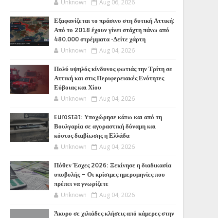
Unknown
Aug 06, 2026
Εξαφανίζεται το πράσινο στη δυτική Αττική:
Από το 2018 έχουν γίνει στάχτη πάνω από
480.000 στρέμματα -Δείτε χάρτη
Unknown
Aug 04, 2026
Πολύ υψηλός κίνδυνος φωτιάς την Τρίτη σε
Αττική και στις Περιφερειακές Ενότητες
Εύβοιας και Χίου
Unknown
Aug 04, 2026
Eurostat: Υποχώρησε κάτω και από τη
Βουλγαρία σε αγοραστική δύναμη και
κόστος διαβίωσης η Ελλάδα
Unknown
Aug 04, 2026
Πόθεν Έσχες 2026: Ξεκίνησε η διαδικασία
υποβολής – Οι κρίσιμες ημερομηνίες που
πρέπει να γνωρίζετε
Unknown
Aug 04, 2026
Άκυρο σε χιλιάδες κλήσεις από κάμερες στην