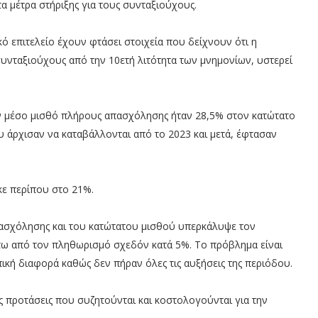
 τα μέτρα στήριξης για τους συνταξιούχους.
κό επιτελείο έχουν φτάσει στοιχεία που δείχνουν ότι η
υνταξιούχους από την 10ετή λιτότητα των μνημονίων, υστερεί
ν μέσο μισθό πλήρους απασχόλησης ήταν 28,5% στον κατώτατο
υ άρχισαν να καταβάλλονται από το 2023 και μετά, έφτασαν
κε περίπου στο 21%.
ασχόλησης και του κατώτατου μισθού υπερκάλυψε τον
άτω από τον πληθωρισμό σχεδόν κατά 5%. Το πρόβλημα είναι
κή διαφορά καθώς δεν πήραν όλες τις αυξήσεις της περιόδου.
ς προτάσεις που συζητούνται και κοστολογούνται για την