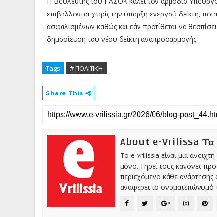
Η Βουλευτής του ΠΑΣΟΚ καλεί τον αρμόδιο Υπουργό 
επιβάλλονται χωρίς την ύπαρξη ενεργού δείκτη, ποια
ασφαλισμένων καθώς και εάν προτίθεται να θεσπίσε
δημοσίευση του νέου δείκτη αναπροσαρμογής.
Tags
# ΠΟΛΙΤΙΚΗ
Share This
About e-Vrilissa Τα
Το e-vrilissia είναι μια ανοι
μόνο. Τηρεί τους κανόνες πρ
περιεχόμενο κάθε ανάρτησης α
αναφέρει το ονοματεπώνυμό τ