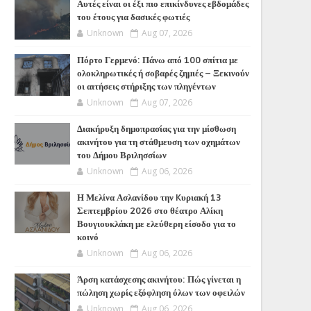
Αυτές είναι οι έξι πιο επικίνδυνες εβδομάδες
του έτους για δασικές φωτιές
Unknown
Aug 07, 2026
Πόρτο Γερμενό: Πάνω από 100 σπίτια με
ολοκληρωτικές ή σοβαρές ζημιές – Ξεκινούν
οι αιτήσεις στήριξης των πληγέντων
Unknown
Aug 07, 2026
Διακήρυξη δημοπρασίας για την μίσθωση
ακινήτου για τη στάθμευση των οχημάτων
του Δήμου Βριλησσίων
Unknown
Aug 06, 2026
Η Μελίνα Ασλανίδου την Kυριακή 13
Σεπτεμβρίου 2026 στο θέατρο Αλίκη
Βουγιουκλάκη με ελεύθερη είσοδο για το
κοινό
Unknown
Aug 06, 2026
Άρση κατάσχεσης ακινήτου: Πώς γίνεται η
πώληση χωρίς εξόφληση όλων των οφειλών
Unknown
Aug 06, 2026