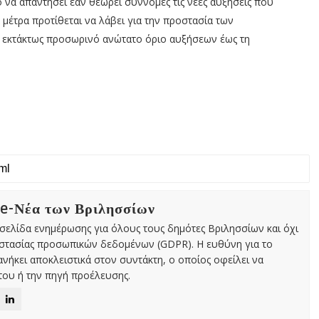
να απαντήσει εάν θεωρεί σύννομες τις νέες αυξήσεις που
 μέτρα προτίθεται να λάβει για την προστασία των
ι εκτάκτως προσωρινό ανώτατο όριο αυξήσεων έως τη
 e-Νέα των Βριλησσίων
χτή σελίδα ενημέρωσης για όλους τους δημότες Βριλησσίων και όχι
οστασίας προσωπικών δεδομένων (GDPR). Η ευθύνη για το
νήκει αποκλειστικά στον συντάκτη, ο οποίος οφείλει να
ου ή την πηγή προέλευσης.