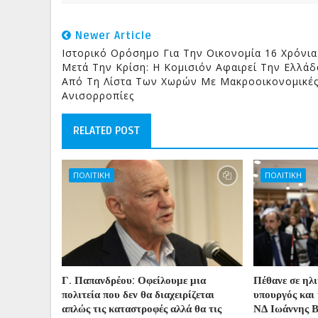
Newer Article
Iστορικό Ορόσημο Για Την Οικονομία 16 Χρόνια
Μετά Την Κρίση: Η Κομισιόν Αφαιρεί Την Ελλάδ
Από Τη Λίστα Των Χωρών Με Μακροοικονομικέ
Ανισορροπίες
RELATED POST
ΠΟΛΙΤΙΚΗ
ΠΟΛΙΤΙΚΗ
Γ. Παπανδρέου: Οφείλουμε μια
Πέθανε σε ηλ
πολιτεία που δεν θα διαχειρίζεται
υπουργός και 
απλώς τις καταστροφές αλλά θα τις
ΝΔ Ιωάννης 