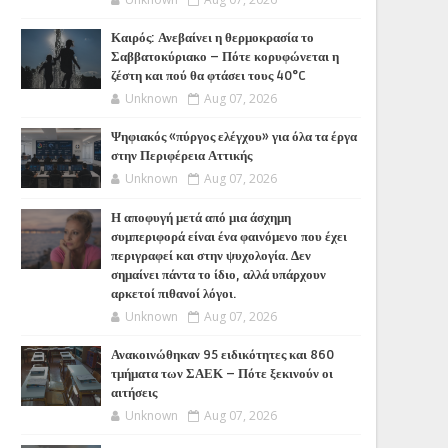
Καιρός: Ανεβαίνει η θερμοκρασία το
Σαββατοκύριακο – Πότε κορυφώνεται η
ζέστη και πού θα φτάσει τους 40°C
Unknown
Aug 07, 2026
Ψηφιακός «πύργος ελέγχου» για όλα τα έργα
στην Περιφέρεια Αττικής
Unknown
Aug 07, 2026
Η αποφυγή μετά από μια άσχημη
συμπεριφορά είναι ένα φαινόμενο που έχει
περιγραφεί και στην ψυχολογία. Δεν
σημαίνει πάντα το ίδιο, αλλά υπάρχουν
αρκετοί πιθανοί λόγοι.
Unknown
Aug 07, 2026
Ανακοινώθηκαν 95 ειδικότητες και 860
τμήματα των ΣΑΕΚ – Πότε ξεκινούν οι
αιτήσεις
Unknown
Aug 07, 2026