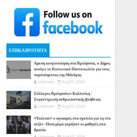
ΕΠΙΚΑΙΡΟΤΗΤΑ
Άμεση κινητοποίηση στα Βριλήσσια, ο Δήμος
ανοίγει το Κοινωνικό Παντοπωλείο για τους
πυρόπληκτους της Μάνδρας
Unknown
Aug 07, 2026
Σύλλογος Βριλησσίων Καλλινίκη :
Συγκέντρωση ανθρωπιστικής βοήθειας
Unknown
Aug 07, 2026
«Έκλεισε» ο αγιασμός στα σχολεία για τη νέα
σεζόν -Ποια μέρα γυρίζουν οι μαθητές στα
θρανία
Unknown
Aug 07, 2026