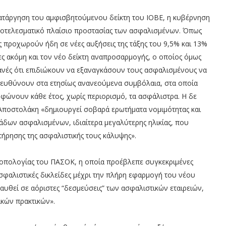
κατάργηση του αμφισβητούμενου δείκτη του ΙΟΒΕ, η κυβέρνηση
ποτελεσματικό πλαίσιο προστασίας των ασφαλισμένων. Όπως
ς προχωρούν ήδη σε νέες αυξήσεις της τάξης του 9,5% και 13%
ς ακόμη και τον νέο δείκτη αναπροσαρμογής, ο οποίος όμως
φανές ότι επιδιώκουν να εξαναγκάσουν τους ασφαλισμένους να
κατευθύνουν στα ετησίως ανανεούμενα συμβόλαια, στα οποία
ρφώνουν κάθε έτος, χωρίς περιορισμό, τα ασφάλιστρα. Η δε
 Αποστολάκη «δημιουργεί σοβαρά ερωτήματα νομιμότητας και
ιάδων ασφαλισμένων, ιδιαίτερα μεγαλύτερης ηλικίας, που
ήρησης της ασφαλιστικής τους κάλυψης».
τροπολογίας του ΠΑΣΟΚ, η οποία προέβλεπε συγκεκριμένες
ασφαλιστικές δικλείδες μέχρι την πλήρη εφαρμογή του νέου
παυθεί σε αόριστες “δεσμεύσεις” των ασφαλιστικών εταιρειών,
ικών πρακτικών».