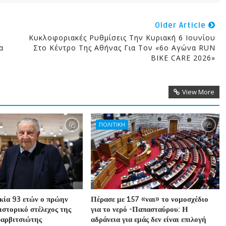
Older Article
Kυκλοφοριακές Ρυθμίσεις Την Κυριακή 6 Ιουνίου
α
Στο Κέντρο Της Αθήνας Για Τον «6ο Αγώνα RUN
ς
BIKE CARE 2026»
View More
ΠΟΛΙΤΙΚΗ
ικία 93 ετών ο πρώην
Πέρασε με 157 «ναι» το νομοσχέδιο
ιστορικό στέλεχος της
για το νερό -Παπασταύρου: Η
Βαρβιτσιώτης
αδράνεια για εμάς δεν είναι επιλογή