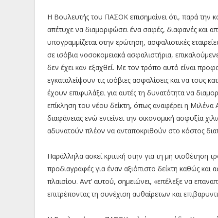
Η Βουλευτής του ΠΑΣΟΚ επισημαίνει ότι, παρά την 
απέτυχε να διαμορφώσει ένα σαφές, διαφανές και α
υπογραμμίζεται στην ερώτηση, ασφαλιστικές εταιρείε
σε ισόβια νοσοκομειακά ασφαλιστήρια, επικαλούμενε
δεν έχει καν εξαχθεί. Με τον τρόπο αυτό είναι προ
εγκαταλείψουν τις ισόβιες ασφαλίσεις και να τους 
έχουν επιφυλάξει για αυτές τη δυνατότητα να διαμο
επίκληση του νέου δείκτη, όπως αναφέρει η Μιλένα
διαφάνειας ενώ εντείνει την οικονομική ασφυξία χιλ
αδυνατούν πλέον να ανταποκριθούν στο κόστος διατ
Παράλληλα ασκεί κριτική στην για τη μη υιοθέτηση 
προδιαγραφές για έναν αξιόπιστο δείκτη καθώς και 
πλαισίου. Αντ’ αυτού, σημειώνει, «επέλεξε να επανα
επιτρέποντας τη συνέχιση αυθαίρετων και επιβαρυντ