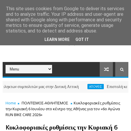
This site uses cookies from Google to deliver its services
and to analyze traffic. Your IP address and user-agent are
shared with Google along with performance and security
metrics to ensure quality of service, generate usage
statistics, and to detect and address abuse.
LEARN MORE
GOT IT
ν συμπολιτών μας στην Δυτική Αττική
Επιστολή κατοίκων των
ΑΠΟΨΕΙΣ
Home
ΠΟΛΙΤΙΣΜΟΣ-ΑΘΛΗΤΙΣΜΟΣ
Kυκλοφοριακές ρυθμίσεις
την Κυριακή 6 Ιουνίου στο κέντρο της Αθήνας για τον «6ο Αγώνα
RUN BIKE CARE 2026»
Kυκλοφοριακές ρυθμίσεις την Κυριακή 6