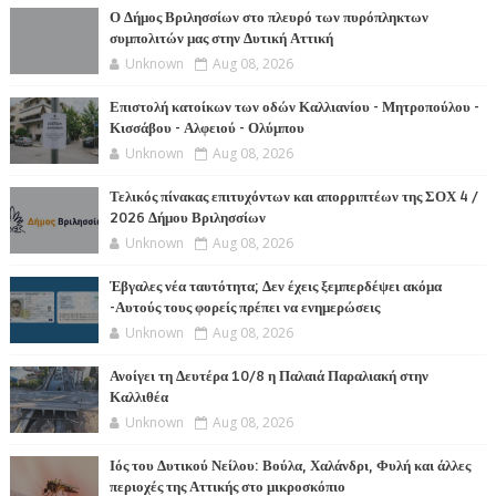
Ο Δήμος Βριλησσίων στο πλευρό των πυρόπληκτων
συμπολιτών μας στην Δυτική Αττική
Unknown
Aug 08, 2026
Επιστολή κατοίκων των οδών Καλλιανίου - Μητροπούλου -
Κισσάβου - Αλφειού - Ολύμπου
Unknown
Aug 08, 2026
Τελικός πίνακας επιτυχόντων και απορριπτέων της ΣΟΧ 4 /
2026 Δήμου Βριλησσίων
Unknown
Aug 08, 2026
Έβγαλες νέα ταυτότητα; Δεν έχεις ξεμπερδέψει ακόμα
-Αυτούς τους φορείς πρέπει να ενημερώσεις
Unknown
Aug 08, 2026
Ανοίγει τη Δευτέρα 10/8 η Παλαιά Παραλιακή στην
Καλλιθέα
Unknown
Aug 08, 2026
Ιός του Δυτικού Νείλου: Βούλα, Χαλάνδρι, Φυλή και άλλες
περιοχές της Αττικής στο μικροσκόπιο