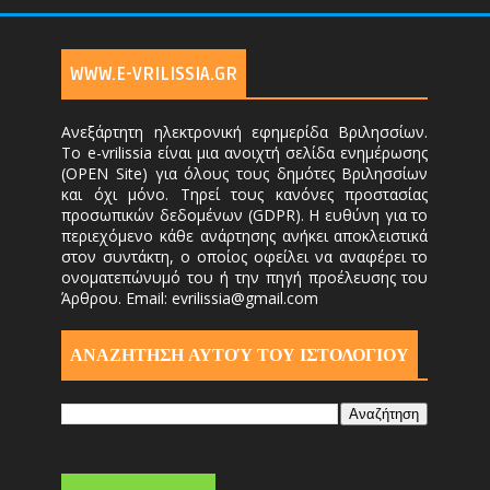
WWW.E-VRILISSIA.GR
Ανεξάρτητη ηλεκτρονική εφημερίδα Βριλησσίων.
Το e-vrilissia είναι μια ανοιχτή σελίδα ενημέρωσης
(OPEN Site) για όλους τους δημότες Βριλησσίων
και όχι μόνο. Τηρεί τους κανόνες προστασίας
προσωπικών δεδομένων (GDPR). Η ευθύνη για το
περιεχόμενο κάθε ανάρτησης ανήκει αποκλειστικά
στον συντάκτη, ο οποίος οφείλει να αναφέρει το
ονοματεπώνυμό του ή την πηγή προέλευσης του
Άρθρου. Email: evrilissia@gmail.com
ΑΝΑΖΗΤΗΣΗ ΑΥΤΟΎ ΤΟΥ ΙΣΤΟΛΟΓΙΟΥ