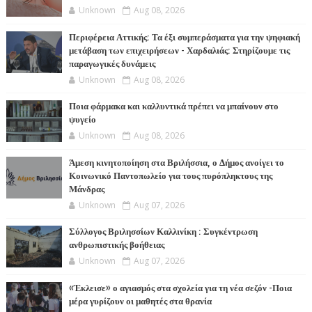
Unknown
Aug 08, 2026
Περιφέρεια Αττικής: Τα έξι συμπεράσματα για την ψηφιακή
μετάβαση των επιχειρήσεων - Χαρδαλιάς: Στηρίζουμε τις
παραγωγικές δυνάμεις
Unknown
Aug 08, 2026
Ποια φάρμακα και καλλυντικά πρέπει να μπαίνουν στο
ψυγείο
Unknown
Aug 08, 2026
Άμεση κινητοποίηση στα Βριλήσσια, ο Δήμος ανοίγει το
Κοινωνικό Παντοπωλείο για τους πυρόπληκτους της
Μάνδρας
Unknown
Aug 07, 2026
Σύλλογος Βριλησσίων Καλλινίκη : Συγκέντρωση
ανθρωπιστικής βοήθειας
Unknown
Aug 07, 2026
«Έκλεισε» ο αγιασμός στα σχολεία για τη νέα σεζόν -Ποια
μέρα γυρίζουν οι μαθητές στα θρανία