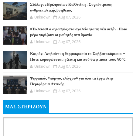
Σύλλογος Βριλησσίων Καλλινίκη : Συγκέντρωση
ανθρωπιστικής βοήθειας
Unknown
Aug 07, 2026
«Έκλεισε» ο αγιασμός στα σχολεία για τη νέα σεζόν -Ποια
μέρα γυρίζουν οι μαθητές στα θρανία
Unknown
Aug 07, 2026
Καιρός: Ανεβαίνει η θερμοκρασία το Σαββατοκύριακο –
Πότε κορυφώνεται η ζέστη και πού θα φτάσει τους 40°C
Unknown
Aug 07, 2026
Ψηφιακός «πύργος ελέγχου» για όλα τα έργα στην
Περιφέρεια Αττικής
Unknown
Aug 07, 2026
ΜΑΣ ΣΤΗΡΙΖΟΥΝ