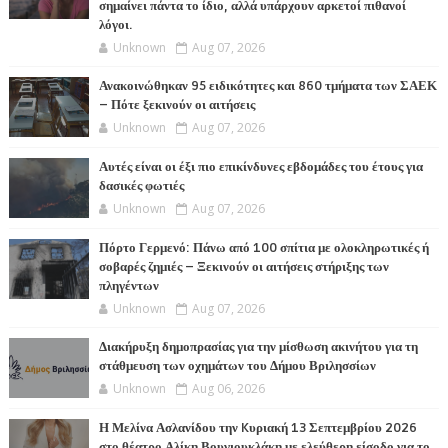
σημαίνει πάντα το ίδιο, αλλά υπάρχουν αρκετοί πιθανοί
λόγοι.
Unknown
Aug 07, 2026
Ανακοινώθηκαν 95 ειδικότητες και 860 τμήματα των ΣΑΕΚ
– Πότε ξεκινούν οι αιτήσεις
Unknown
Aug 07, 2026
Αυτές είναι οι έξι πιο επικίνδυνες εβδομάδες του έτους για
δασικές φωτιές
Unknown
Aug 07, 2026
Πόρτο Γερμενό: Πάνω από 100 σπίτια με ολοκληρωτικές ή
σοβαρές ζημιές – Ξεκινούν οι αιτήσεις στήριξης των
πληγέντων
Unknown
Aug 07, 2026
Διακήρυξη δημοπρασίας για την μίσθωση ακινήτου για τη
στάθμευση των οχημάτων του Δήμου Βριλησσίων
Unknown
Aug 06, 2026
Η Μελίνα Ασλανίδου την Kυριακή 13 Σεπτεμβρίου 2026
στο θέατρο Αλίκη Βουγιουκλάκη με ελεύθερη είσοδο για το