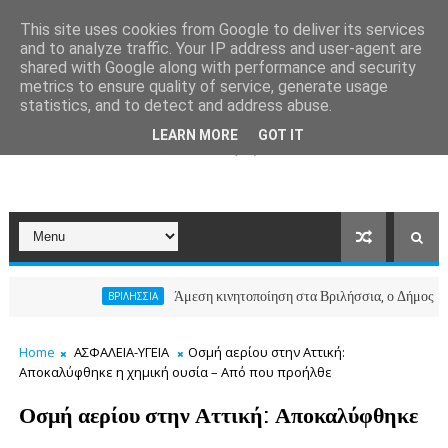
This site uses cookies from Google to deliver its services
and to analyze traffic. Your IP address and user-agent are
shared with Google along with performance and security
metrics to ensure quality of service, generate usage
statistics, and to detect and address abuse.
LEARN MORE
GOT IT
Άμεση κινητοποίηση στα Βριλήσσια, ο Δήμος ανοίγει το 
ΒΡΙΛΗΣΣΙΑ
Home
ΑΣΦΑΛΕΙΑ-ΥΓΕΙΑ
Οσμή αερίου στην Αττική:
Αποκαλύφθηκε η χημική ουσία – Από που προήλθε
Οσμή αερίου στην Αττική: Αποκαλύφθηκε