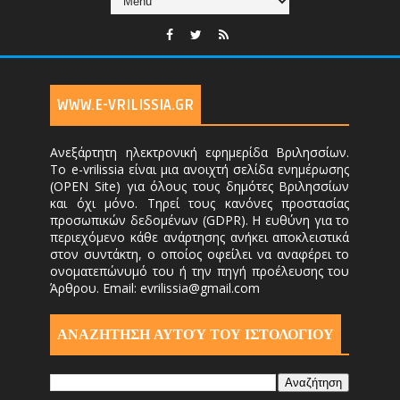
WWW.E-VRILISSIA.GR
Ανεξάρτητη ηλεκτρονική εφημερίδα Βριλησσίων.
Το e-vrilissia είναι μια ανοιχτή σελίδα ενημέρωσης
(OPEN Site) για όλους τους δημότες Βριλησσίων
και όχι μόνο. Τηρεί τους κανόνες προστασίας
προσωπικών δεδομένων (GDPR). Η ευθύνη για το
περιεχόμενο κάθε ανάρτησης ανήκει αποκλειστικά
στον συντάκτη, ο οποίος οφείλει να αναφέρει το
ονοματεπώνυμό του ή την πηγή προέλευσης του
Άρθρου. Email: evrilissia@gmail.com
ΑΝΑΖΗΤΗΣΗ ΑΥΤΟΎ ΤΟΥ ΙΣΤΟΛΟΓΙΟΥ