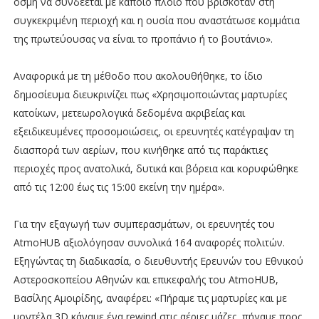
οσμή να συνδέεται με κάποιο πλοίο που βρισκόταν στη
συγκεκριμένη περιοχή και η ουσία που αναστάτωσε κομμάτια
της πρωτεύουσας να είναι το προπάνιο ή το βουτάνιο».
Αναφορικά με τη μέθοδο που ακολουθήθηκε, το ίδιο
δημοσίευμα διευκρινίζει πως «Χρησιμοποιώντας μαρτυρίες
κατοίκων, μετεωρολογικά δεδομένα ακριβείας και
εξειδικευμένες προσομοιώσεις, οι ερευνητές κατέγραψαν τη
διασπορά των αερίων, που κινήθηκε από τις παράκτιες
περιοχές προς ανατολικά, δυτικά και βόρεια και κορυφώθηκε
από τις 12:00 έως τις 15:00 εκείνη την ημέρα».
Για την εξαγωγή των συμπερασμάτων, οι ερευνητές του
AtmoHUB αξιολόγησαν συνολικά 164 αναφορές πολιτών.
Εξηγώντας τη διαδικασία, ο διευθυντής Ερευνών του Εθνικού
Αστεροσκοπείου Αθηνών και επικεφαλής του AtmoHUB,
Βασίλης Αμοιρίδης, αναφέρει: «Πήραμε τις μαρτυρίες και με
μοντέλα 3D κάναμε ένα rewind στις αέριες μάζες, πήγαμε προς