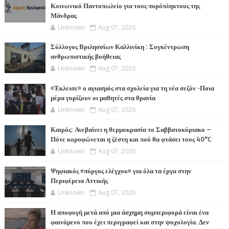
Κοινωνικό Παντοπωλείο για τους πυρόπληκτους της
Μάνδρας
Unknown
Aug 07, 2026
Σύλλογος Βριλησσίων Καλλινίκη : Συγκέντρωση
ανθρωπιστικής βοήθειας
Unknown
Aug 07, 2026
«Έκλεισε» ο αγιασμός στα σχολεία για τη νέα σεζόν -Ποια
μέρα γυρίζουν οι μαθητές στα θρανία
Unknown
Aug 07, 2026
Καιρός: Ανεβαίνει η θερμοκρασία το Σαββατοκύριακο –
Πότε κορυφώνεται η ζέστη και πού θα φτάσει τους 40°C
Unknown
Aug 07, 2026
Ψηφιακός «πύργος ελέγχου» για όλα τα έργα στην
Περιφέρεια Αττικής
Unknown
Aug 07, 2026
Η αποφυγή μετά από μια άσχημη συμπεριφορά είναι ένα
φαινόμενο που έχει περιγραφεί και στην ψυχολογία. Δεν