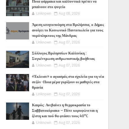
Ποια φάρμακα και καλλυντικά πρέπει να
μπαίνουν στο ψυγείο
Unknown
Aug 08, 2026
Άμεση κινητοποίηση στα Βριλήσσια, ο Δήμος
ανοίγει το Κοινωνικό Παντοπωλείο για τους
πυρόπληκτους της Μάνδρας
Unknown
Aug 07, 2026
Σύλλογος Βριλησσίων Καλλινίκη :
Συγκέντρωση ανθρωπιστικής βοήθειας
Unknown
Aug 07, 2026
«Έκλεισε» ο αγιασμός στα σχολεία για τη νέα
σεζόν -Ποια μέρα γυρίζουν οι μαθητές στα
θρανία
Unknown
Aug 07, 2026
Καιρός: Ανεβαίνει η θερμοκρασία το
Σαββατοκύριακο – Πότε κορυφώνεται η
ζέστη και πού θα φτάσει τους 40°C
Unknown
Aug 07, 2026