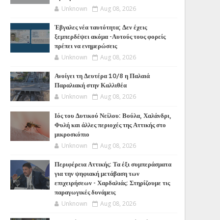
Unknown
Aug 08, 2026
Έβγαλες νέα ταυτότητα; Δεν έχεις
ξεμπερδέψει ακόμα -Αυτούς τους φορείς
πρέπει να ενημερώσεις
Unknown
Aug 08, 2026
Ανοίγει τη Δευτέρα 10/8 η Παλαιά
Παραλιακή στην Καλλιθέα
Unknown
Aug 08, 2026
Ιός του Δυτικού Νείλου: Βούλα, Χαλάνδρι,
Φυλή και άλλες περιοχές της Αττικής στο
μικροσκόπιο
Unknown
Aug 08, 2026
Περιφέρεια Αττικής: Τα έξι συμπεράσματα
για την ψηφιακή μετάβαση των
επιχειρήσεων - Χαρδαλιάς: Στηρίζουμε τις
παραγωγικές δυνάμεις
Unknown
Aug 08, 2026