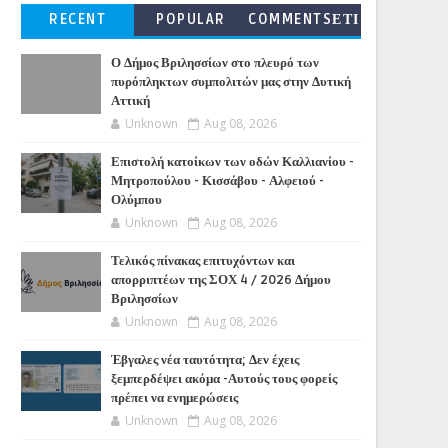
RECENT
POPULAR
COMMENTSΕΤΙ
ΚΕΤΕΣ
Ο Δήμος Βριλησσίων στο πλευρό των
πυρόπληκτων συμπολιτών μας στην Δυτική
Αττική
Unknown
Aug 08, 2026
Επιστολή κατοίκων των οδών Καλλιανίου -
Μητροπούλου - Κισσάβου - Αλφειού -
Ολύμπου
Unknown
Aug 08, 2026
Τελικός πίνακας επιτυχόντων και
απορριπτέων της ΣΟΧ 4 / 2026 Δήμου
Βριλησσίων
Unknown
Aug 08, 2026
Έβγαλες νέα ταυτότητα; Δεν έχεις
ξεμπερδέψει ακόμα -Αυτούς τους φορείς
πρέπει να ενημερώσεις
Unknown
Aug 08, 2026