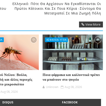
Ελληνικό: Πότε Θα Αρχίσουν Να Εγκαθίστανται Οι
ήτου
Πρώτοι Κάτοικοι Και Σε Ποια Κτίρια -Σύντομα Θα
Μετατραπεί Σε Μια Ζωηρή Πόλη
View More
ΙΑ
ΑΣΦΑΛΕΙΑ-ΥΓΕΙΑ
ού Νείλου: Βούλα,
Ποια φάρμακα και καλλυντικά πρέπει
ή και άλλες περιοχές
να μπαίνουν στο ψυγείο
στο μικροσκόπιο
Unknown
Aug 08, 2026
Aug 08, 2026
DISQUS
FACEBOOK