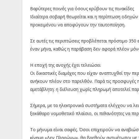
Βαρύτερες ποινές για όσους κρύβουν τις πινακίδες
Ιδιαίτερα σοβαρή θεωρείται και η περίπτωση οδηγών
προκειμένου να αποφύγουν την ταυτοποίηση.
Σε αυτές τις περιπτώσεις προβλέπεται πρόστιμο 350 
έναν μήνα, καθώς η παράβαση δεν αφορά πλέον μόνο
Η εποχή της ανοχής έχει τελειώσει
Οι δικαστικές διαμάχες που είχαν αναπτυχθεί την π
ανήκουν πλέον στο παρελθόν. Παρά τις προσφυγές πο
αμετάβλητη: η διέλευση χωρίς πληρωμή αποτελεί πα
Σήμερα, με τα ηλεκτρονικά συστήματα ελέγχου να λε
ξεκάθαρο νομοθετικό πλαίσιο, οι πιθανότητες να περ
Το μήνυμα είναι σαφές. Όσοι επιχειρούν να αναβιώσο
κίνημα «Δεν Πληρώνω», θα βρεθούν αντιμέτωποι με π