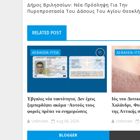
Δήμος Βριλησσίων: Νέα Πρόσληψη Για Την
Πυροπροστασία Του Δάσους Του Αγίου Θεοκλ
RELATED POST
ΑΣΦΑΛΕΙΑ-ΥΓΕΙΑ
ΑΣΦΑΛΕΙΑ-ΥΓΕ
Έβγαλες νέα ταυτότητα; Δεν έχεις
Ιός του Δυτικ
ξεμπερδέψει ακόμα -Αυτούς τους
Χαλάνδρι, Φυλ
φορείς πρέπει να ενημερώσεις
της Αττικής 
Unknown
Aug 08, 2026
Unknown
BLOGGER