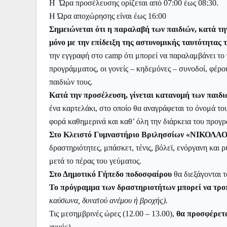
Η Ώρα προσέλευσης ορίζεται από 07:00 έως 08:30.
Η Ώρα αποχώρησης είναι έως 16:00
Σημειώνεται ότι η παραλαβή των παιδιών, κατά τη
μόνο με την επίδειξη της αστυνομικής ταυτότητας 
την εγγραφή στο camp ότι μπορεί να παραλαμβάνει το 
προγράμματος, οι γονείς – κηδεμόνες – συνοδοί, φέρο
παιδιών τους.
Κατά την προσέλευση, γίνεται κατανομή των παιδι
ένα καρτελάκι, στο οποίο θα αναγράφεται το όνομά του
φορά καθημερινά και καθ’ όλη την διάρκεια του προγ
Στο Κλειστό Γυμναστήριο Βριλησσίων «ΝΙΚ
δραστηριότητες, μπάσκετ, τένις, βόλεϊ, ενόργανη και 
μετά το πέρας του γεύματος.
Στο Δημοτικό Γήπεδο ποδοσφαίρου
θα διεξάγονται τ
Το πρόγραμμα των δραστηριοτήτων μπορεί να τροπ
καύσωνα, δυνατού ανέμου ή βροχής).
Τις μεσημβρινές ώρες (12.00 – 13.00),
θα προσφέρετ
χυμός) .