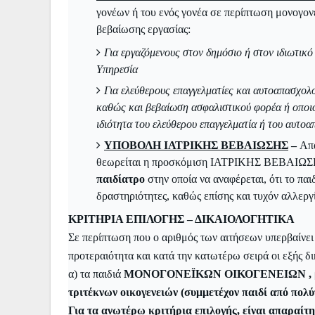
γονέων ή του ενός γονέα σε περίπτωση μονογονε
βεβαίωσης εργασίας:
Για εργαζόμενους στον δημόσιο ή στον ιδιωτικ
Υπηρεσία
Για ελεύθερους επαγγελματίες και αυτοαπασχολ
καθώς και βεβαίωση ασφαλιστικού φορέα ή οποιο
ιδιότητα του ελεύθερου επαγγελματία ή του
αυτοα
ΥΠΟΒΟΛΗ ΙΑΤΡΙΚΗΣ ΒΕΒΑΙΩΣΗΣ
–
Απα
θεωρείται η προσκόμιση ΙΑΤΡΙΚΗΣ ΒΕΒΑΙΩ
παιδίατρο
στην οποία να αναφέρεται, ότι το παιδ
δραστηριότητες, καθώς επίσης και τυχόν αλλεργί
ΚΡΙΤΗΡΙΑ ΕΠΙΛΟΓΗΣ – ΔΙΚΑΙΟΛΟΓΗΤΙΚΑ
Σε περίπτωση που ο αριθμός των αιτήσεων υπερβαίνει
προτεραιότητα και κατά την κατωτέρω σειρά οι εξής δι
α) τα παιδιά
ΜΟΝΟΓΟΝΕΪΚΩΝ ΟΙΚΟΓΕΝΕΙΩΝ , β) τα 
τριτέκνων οικογενειών (συμμετέχον παιδί από πολύτ
Για τα ανωτέρω κριτήρια επιλογής, είναι απαραί