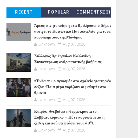
RECENT
POPULAR
COMMENTSΕΤΙ
ΚΕΤΕΣ
Άμεση κινητοποίηση στα Βριλήσσια, ο Δήμος
ανοίγει το Κοινωνικό Παντοπωλείο για τους
πυρόπληκτους της Μάνδρας
Unknown
Aug 07, 2026
Σύλλογος Βριλησσίων Καλλινίκη :
Συγκέντρωση ανθρωπιστικής βοήθειας
Unknown
Aug 07, 2026
«Έκλεισε» ο αγιασμός στα σχολεία για τη νέα
σεζόν -Ποια μέρα γυρίζουν οι μαθητές στα
θρανία
Unknown
Aug 07, 2026
Καιρός: Ανεβαίνει η θερμοκρασία το
Σαββατοκύριακο – Πότε κορυφώνεται η
ζέστη και πού θα φτάσει τους 40°C
Unknown
Aug 07, 2026