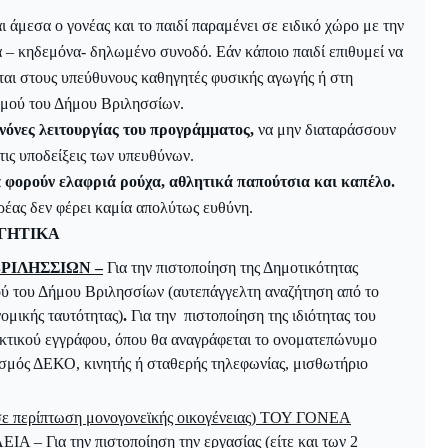
 άμεσα ο γονέας και το παιδί παραμένει σε ειδικό χώρο με την
α – κηδεμόνα- δηλωμένο συνοδό. Εάν κάποιο παιδί επιθυμεί να
εται στους υπεύθυνους καθηγητές φυσικής αγωγής ή στη
σμού του Δήμου Βριλησσίων.
κανόνες λειτουργίας του προγράμματος,
να μην διαταράσσουν
τις υποδείξεις των υπευθύνων.
 φορούν ελαφριά ρούχα, αθλητικά παπούτσια και καπέλο.
ορέας δεν φέρει καμία απολύτως ευθύνη.
ΓΗΤΙΚΑ
ΡΙΛΗΣΣΙΩΝ –
Για την πιστοποίηση της Δημοτικότητας
κού του Δήμου Βριλησσίων (αυτεπάγγελτη αναζήτηση από το
ομικής ταυτότητας)
.
Για την πιστοποίηση της ιδιότητας του
ικτικού εγγράφου, όπου θα αναγράφεται το ονοματεπώνυμο
ασμός ΔΕΚΟ, κινητής ή σταθερής τηλεφωνίας, μισθωτήριο
σε περίπτωση μονογονεϊκής οικογένειας) ΤΟΥ ΓΟΝΕΑ
ΕΙΑ –
Για την πιστοποίηση την εργασίας (είτε και των 2