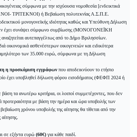
οικογένειας σύμφωνα με την ισχύουσα νομοθεσία [ενδεικτικά
ΚΝΟΙ- ΤΡΙΤΕΚΝΟΙ) ή Βεβαίωση πολυτεκνίας Α.Σ.Π.Ε.
δεικτικού μονογονεϊκής ιδιότητας καθώς και Υπεύθυνη Δήλωση
και δεν έχει συνάψει σύμφωνο συμβίωσης (ΜΟΝΟΓΟΝΕΪΚΗ
 αναζητείται αυτεπαγγέλτως από το Δήμο Βριλησσίων.
ιδιά οικονομικά ασθενέστερων οικογενειών και ειδικότερα
 χαμηλότερο των 35.000 ευρώ, σύμφωνα με τη Δήλωση
τητη η προσκόμιση εγγράφων
που αποδεικνύουν το ετήσιο
οποίο έχει υποβληθεί δήλωση φόρου εισοδήματος (ΦΕΦΠ 2024 ή
 βάση τα ανωτέρω κριτήρια, οι λοιποί συμμετέχοντες, που δεν
ά προτεραιότητα με βάση την ημέρα και ώρα υποβολής των
βεβαίωση χρόνου υποβολής της αίτησης θα τίθεται από την
 αίτησης.
αι σε εξήντα ευρώ
(60€)
για κάθε παιδί.