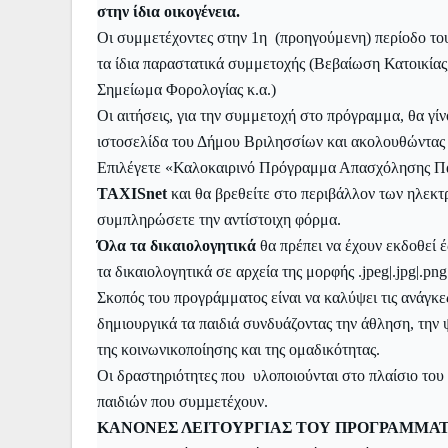
στην ίδια οικογένεια.
Οι συμμετέχοντες στην 1η (προηγούμενη) περίοδο τ
τα ίδια παραστατικά συμμετοχής (Βεβαίωση Κατοικία
Σημείωμα Φορολογίας κ.α.)
Οι αιτήσεις, για την συμμετοχή στο πρόγραμμα, θα γί
ιστοσελίδα του Δήμου Βριλησσίων και ακολουθώντας
Επιλέγετε «Καλοκαιρινό Πρόγραμμα Απασχόλησης Παι
TAXISnet
και θα βρεθείτε στο περιβάλλον των ηλεκτ
συμπληρώσετε την αντίστοιχη φόρμα.
Όλα τα δικαιολογητικά
θα πρέπει να έχουν εκδοθεί έ
τα δικαιολογητικά σε αρχεία της μορφής .jpeg|.jpg|.png|
Σκοπός του προγράμματος είναι να καλύψει τις ανάγκ
δημιουργικά τα παιδιά συνδυάζοντας την άθληση, την
της κοινωνικοποίησης και της ομαδικότητας.
Οι δραστηριότητες που υλοποιούνται στο πλαίσιο του
παιδιών που συµµετέχουν.
ΚΑΝΟΝΕΣ ΛΕΙΤΟΥΡΓΙΑΣ ΤΟΥ ΠΡΟΓΡΑΜΜΑ