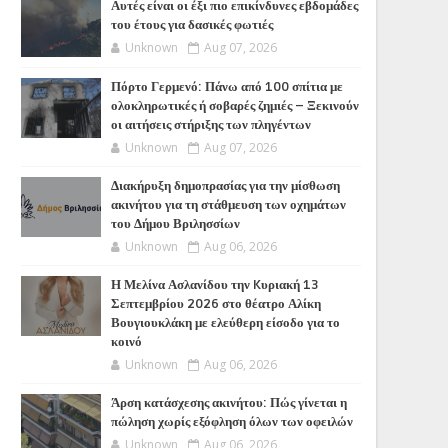
Αυτές είναι οι έξι πιο επικίνδυνες εβδομάδες
του έτους για δασικές φωτιές
Unknown
Aug 07, 2026
Πόρτο Γερμενό: Πάνω από 100 σπίτια με
ολοκληρωτικές ή σοβαρές ζημιές – Ξεκινούν
οι αιτήσεις στήριξης των πληγέντων
Unknown
Aug 07, 2026
Διακήρυξη δημοπρασίας για την μίσθωση
ακινήτου για τη στάθμευση των οχημάτων
του Δήμου Βριλησσίων
Unknown
Aug 06, 2026
Η Μελίνα Ασλανίδου την Kυριακή 13
Σεπτεμβρίου 2026 στο θέατρο Αλίκη
Βουγιουκλάκη με ελεύθερη είσοδο για το
κοινό
Unknown
Aug 06, 2026
Άρση κατάσχεσης ακινήτου: Πώς γίνεται η
πώληση χωρίς εξόφληση όλων των οφειλών
Unknown
Aug 06, 2026