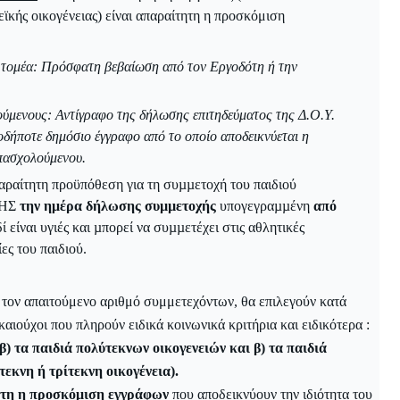
ϊκής οικογένειας) είναι απαραίτητη η προσκόμιση
ό τομέα: Πρόσφατη βεβαίωση από τον Εργοδότη ή την
ούμενους: Αντίγραφο της δήλωσης επιτηδεύματος της Δ.Ο.Υ.
δήποτε δημόσιο έγγραφο από το οποίο αποδεικνύεται η
πασχολούμενου.
ραίτητη προϋπόθεση για τη συµµετοχή του παιδιού
ΣΗΣ
την ημέρα δήλωσης συµµετοχής
υπογεγραµµένη
από
ί είναι υγιές και µπορεί να συµµετέχει στις αθλητικές
ες του παιδιού.
 τον απαιτούμενο αριθμό συμμετεχόντων, θα επιλεγούν κατά
καιούχοι που πληρούν ειδικά κοινωνικά κριτήρια και ειδικότερα :
παιδιά πολύτεκνων οικογενειών και β) τα παιδιά
εκνη ή τρίτεκνη οικογένεια).
τητη η προσκόμιση εγγράφων
που αποδεικνύουν την ιδιότητα του