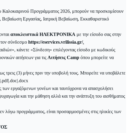
ου Καλοκαιρινού Προγράμματος 2026, μπορούν να προσκομίσουν
ς, Βεβαίωση Εργασίας, Ιατρική Βεβαίωση, Εκκαθαριστικό
νονται
αποκλειστικά
ΗΛΕΚΤΡΟΝΙΚΑ
με την είσοδο σας στην
 τον σύνδεσμο
https://eservices.vrilissia.gr/
.
διών», κάνετε «Σύνδεση» επιλέγοντας είσοδο με κωδικούς
ρονικών αιτήσεων για τις
Αιτήσεις Camp
όπου μπορείτε να
ως τρεις (3) μήνες πριν την υποβολή τους. Μπορείτε να υποβάλετε
.pdf|.doc|.docx
ες των εργαζόμενων γονέων και ταυτόχρονα να απασχολήσει
 ψυχαγωγία και την μάθηση αλλά και την ανάπτυξη του αισθήματος
 εν λόγω προγράμματος, είναι προσαρµοσµένες στις ηλικίες των
ΤΟΣ