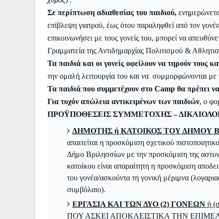
Σε περίπτωση αδιαθεσίας του παιδιού,
ενημερώνεται
επίβλεψη γιατρού, έως ότου παραληφθεί από τον γονέ
επικοινωνήσει με τους γονείς του, μπορεί να απευθύν
Γραμματεία της Αντιδημαρχίας Πολιτισμού & Αθλητι
Τα παιδιά και οι γονείς οφείλουν να τηρούν τους 
την ομαλή λειτουργία του και να συμμορφώνονται με 
Τα παιδιά που συμμετέχουν
στο Camp θα πρέπει να
Για τυχόν απώλεια αντικειμένων των παιδιών
, ο φ
ΠΡΟΫΠΟΘΕΣΕΙΣ ΣΥΜΜΕΤΟΧΗΣ – ΔΙΚΑΙΟΛΟ
ΔΗΜΟΤΗΣ ή ΚΑΤΟΙΚΟΣ ΤΟΥ ΔΗΜΟΥ Β
απαιτείται η προσκόμιση σχετικού πιστοποιητι
Δήμο Βριλησσίων με την προσκόμιση της αστυν
κατοίκου είναι απαραίτητη η προσκόµιση αποδε
του γονέα/ασκούντα τη γονική μέριμνα (λογαρι
συμβόλαιο).
ΕΡΓΑΣΙΑ ΚΑΙ ΤΩΝ ΔΥΟ (2) ΓΟΝΕΩΝ
ή (
ΠΟΥ ΑΣΚΕΙ ΑΠΟΚΛΕΙΣΤΙΚΑ ΤΗΝ ΕΠΙΜΕΛ