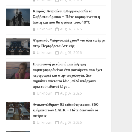
Καιρός: Ανεβαίνει η θερμοκρασία το
Σαββατοκύριακο – Πότε κορυφώνεται η
ζέστη και πού θα φτάσει τους 40°C
Unknown
Aug 07, 2026
Ψηφιακός «πύργος ελέγχου» για όλα τα έργα
στην Περιφέρεια Αττικής
Unknown
Aug 07, 2026
Η αποφυγή μετά από μια άσχημη
συμπεριφορά είναι ένα φαινόμενο που έχει
περιγραφεί και στην ψυχολογία. Δεν
σημαίνει πάντα το ίδιο, αλλά υπάρχουν
αρκετοί πιθανοί λόγοι.
Unknown
Aug 07, 2026
Ανακοινώθηκαν 95 ειδικότητες και 860
τμήματα των ΣΑΕΚ – Πότε ξεκινούν οι
αιτήσεις
Unknown
Aug 07, 2026