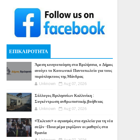
ΕΠΙΚΑΙΡΟΤΗΤΑ
Άμεση κινητοποίηση στα Βριλήσσια, ο Δήμος
ανοίγει το Κοινωνικό Παντοπωλείο για τους
πυρόπληκτους της Μάνδρας
Unknown
Aug 07, 2026
Σύλλογος Βριλησσίων Καλλινίκη :
Συγκέντρωση ανθρωπιστικής βοήθειας
Unknown
Aug 07, 2026
«Έκλεισε» ο αγιασμός στα σχολεία για τη νέα
σεζόν -Ποια μέρα γυρίζουν οι μαθητές στα
θρανία
Unknown
Aug 07, 2026