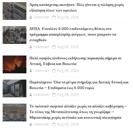
Άρση κατάσχεσης ακινήτου: Πώς γίνεται η πώληση χωρίς
εξόφληση όλων των οφειλών
Unknown
Aug 06, 2026
ΔΥΠΑ: Επιπλέον 8.000 επιδοτούμενες θέσεις στο
πρόγραμμα απασχόλησης ανέργων, ποιοι μπορούν να
ενταχθούν
Unknown
Aug 06, 2026
Πολύ υψηλός κίνδυνος εκδήλωσης πυρκαγιάς σήμερα σε
Αττική, Εύβοια και Βοιωτία
Unknown
Aug 06, 2026
Πυρόπληκτοι: Όλα τα μέτρα στήριξης για Δυτική Αττική και
Βοιωτία – Επιδόματα έως 6.000 ευρώ
Unknown
Aug 06, 2026
Το πολιτικό σκηνικό αλλάζει χωρίς να αλλάζει κυβέρνηση –
Το τέλος της Μεταπολίτευσης όπως τη γνωρίζαμε –
Μητσοτάκης χωρίς αντίπαλο και κοινωνική πλειοψηφία
Unknown
Aug 06, 2026