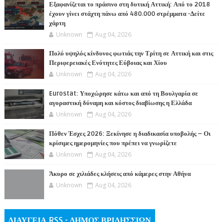
Εξαφανίζεται το πράσινο στη δυτική Αττική: Από το 2018
έχουν γίνει στάχτη πάνω από 480.000 στρέμματα -Δείτε
χάρτη
Unknown
Aug 04, 2026
Πολύ υψηλός κίνδυνος φωτιάς την Τρίτη σε Αττική και στις
Περιφερειακές Ενότητες Εύβοιας και Χίου
Unknown
Aug 04, 2026
Eurostat: Υποχώρησε κάτω και από τη Βουλγαρία σε
αγοραστική δύναμη και κόστος διαβίωσης η Ελλάδα
Unknown
Aug 04, 2026
Πόθεν Έσχες 2026: Ξεκίνησε η διαδικασία υποβολής – Οι
κρίσιμες ημερομηνίες που πρέπει να γνωρίζετε
Unknown
Aug 04, 2026
Άκυρο σε χιλιάδες κλήσεις από κάμερες στην Αθήνα
Unknown
Aug 04, 2026
ΔΙΑΥΓΕΙΑ RSS - ΔΗΜΟΣ ΒΡΙΛΗΣΣΙΩΝ