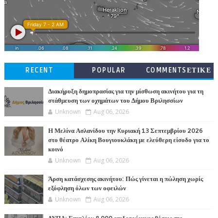
RECENT
POPULAR
COMMENTSΕΤΙΚΕ
ΤΕΣ
Διακήρυξη δημοπρασίας για την μίσθωση ακινήτου για τη
στάθμευση των οχημάτων του Δήμου Βριλησσίων
Unknown
Aug 06, 2026
Η Μελίνα Ασλανίδου την Kυριακή 13 Σεπτεμβρίου 2026
στο θέατρο Αλίκη Βουγιουκλάκη με ελεύθερη είσοδο για το
κοινό
Unknown
Aug 06, 2026
Άρση κατάσχεσης ακινήτου: Πώς γίνεται η πώληση χωρίς
εξόφληση όλων των οφειλών
Unknown
Aug 06, 2026