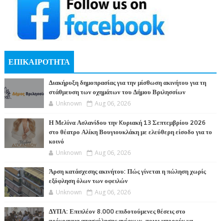
ΕΠΙΚΑΙΡΟΤΗΤΑ
Διακήρυξη δημοπρασίας για την μίσθωση ακινήτου για τη
στάθμευση των οχημάτων του Δήμου Βριλησσίων
Unknown
Aug 06, 2026
Η Μελίνα Ασλανίδου την Kυριακή 13 Σεπτεμβρίου 2026
στο θέατρο Αλίκη Βουγιουκλάκη με ελεύθερη είσοδο για το
κοινό
Unknown
Aug 06, 2026
Άρση κατάσχεσης ακινήτου: Πώς γίνεται η πώληση χωρίς
εξόφληση όλων των οφειλών
Unknown
Aug 06, 2026
ΔΥΠΑ: Επιπλέον 8.000 επιδοτούμενες θέσεις στο
πρόγραμμα απασχόλησης ανέργων, ποιοι μπορούν να