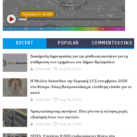
RECENT
POPULAR
COMMENTSΕΤΙΚΕ
ΤΕΣ
Διακήρυξη δημοπρασίας για την μίσθωση ακινήτου για τη
στάθμευση των οχημάτων του Δήμου Βριλησσίων
Unknown
Aug 06, 2026
Η Μελίνα Ασλανίδου την Kυριακή 13 Σεπτεμβρίου 2026
στο θέατρο Αλίκη Βουγιουκλάκη με ελεύθερη είσοδο για το
κοινό
Unknown
Aug 06, 2026
Άρση κατάσχεσης ακινήτου: Πώς γίνεται η πώληση χωρίς
εξόφληση όλων των οφειλών
Unknown
Aug 06, 2026
ΔΥΠΑ: Επιπλέον 8.000 επιδοτούμενες θέσεις στο