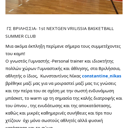
ΓΣ ΒΡΙΛΗΣΣΙΑ- 1st NEXTGEN VRILISSIA BASKETBALL 
SUMMER CLUB 
Μια ακόμα έκπληξη περίμενε σήμερα τους συμμετέχοντες 
του καμπ! 
Ο γνωστός Γυμναστής -Personal trainer και ιδιοκτήτης  
πολλών χώρων Γυμναστικής και άθλησης, στα Βριλήσσια, 
αθλητής ο ίδιος,  Κωνσταντίνος Νίκας 
constantine_nikas
βρέθηκε μαζί μας για να μοιραστεί μαζί μας τις γνώσεις 
και την πείρα του σε σχέση με την σωστή ενδυνάμωση 
μπάσκετ, το warm up τη σημασία της καλής διατροφής και 
του ύπνου , της ενυδάτωσης και της αποκατάστασης, 
καθώς και μικρές καθημερινές συνήθειες και tips που 
χτίζουν  όχι μόνο σωστούς αθλητές αλλά φυσική 
κατάσταση και το σώμα.