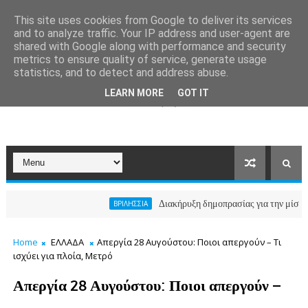
This site uses cookies from Google to deliver its services
and to analyze traffic. Your IP address and user-agent are
shared with Google along with performance and security
metrics to ensure quality of service, generate usage
statistics, and to detect and address abuse.
LEARN MORE
GOT IT
Διακήρυξη δημοπρασίας για την μίσθωση ακι
ΒΡΙΛΗΣΣΙΑ
Home
ΕΛΛΑΔΑ
Απεργία 28 Αυγούστου: Ποιοι απεργούν – Τι
ισχύει για πλοία, Μετρό
Απεργία 28 Αυγούστου: Ποιοι απεργούν –