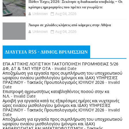
Πόθεν Έσχες 2026: Ξεκίνησε η διαδικασία υποβολής – Οι
κρίσιμες ημερομηνίες που πρέπει να γνωρίζετε
Unknown
Aug 04, 2026
Άκυρο σε χιλιάδες κλήσεις από κάμερες στην Αθήνα
Unknown
Aug 04, 2026
ΔΙΑΥΓΕΙΑ RSS - ΔΗΜΟΣ ΒΡΙΛΗΣΣΙΩΝ
ΕΠΑ ΑΤΤΙΚΗΣ ΛΟΓΙΣΤΙΚΗ ΤΑΚΤΟΠΟΙΗΣΗ ΠΡΟΜΗΘΕΙΑΣ 5/26
ΔΦ, ΔΤ & ΤΑΠ ΥΠΕΡ ΟΤΑ
- Invalid Date
Αποζημίωση για εργασία προς συμπλήρωση του υποχρεωτικού
ωραρίου ενιαίου μισθολογίου (μόνιμοι και ΙΔΑΧ) ΥΠΗΡΕΣΙΕΣ
ΠΡΑΣΙΝΟΥ - Τακτικός Προυπολογισμός ΙΟΥΛΙΟΥ 2026
- Invalid
Date
Επιστροφή αχρεωστήτως καταβληθέντος ποσoύ στην κα
Ν.Λ.
- Invalid Date
Αμοιβή για εργασία κατά τις εξαιρέσιμες ημέρες και νυχτερινές
ώρες ενιαίου μισθολογίου (μόνιμοι και ΙΔΑΧ) ΥΠΗΡΕΣΙΕΣ
ΠΡΑΣΙΝΟΥ - Τακτικός Προυπολογισμός ΙΟΥΛΙΟΥ 2026
- Invalid
Date
Αποζημίωση για εργασία προς συμπλήρωση του υποχρεωτικού
ωραρίου ενιαίου μισθολογίου (μόνιμοι και ΙΔΑΧ)
ΚΑΘΑΡΙΟΤΗΤΑΣ ΚΑΙ ΗΛΕΚΤΡΟΦΩΤΙΣΜΟΥ - Τακτικός