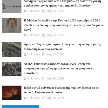
Διακήρυξη δημοπρασίας για την μίσθωση ακινήτου για τη
στάθμευση των οχημάτων του Δήμου Βριλησσίων
Unknown
Aug 06, 2026
Η Μελίνα Ασλανίδου την Kυριακή 13 Σεπτεμβρίου 2026
στο θέατρο Αλίκη Βουγιουκλάκη με ελεύθερη είσοδο για το
κοινό
Unknown
Aug 06, 2026
Άρση κατάσχεσης ακινήτου: Πώς γίνεται η πώληση χωρίς
εξόφληση όλων των οφειλών
Unknown
Aug 06, 2026
ΔΥΠΑ: Επιπλέον 8.000 επιδοτούμενες θέσεις στο
πρόγραμμα απασχόλησης ανέργων, ποιοι μπορούν να
ενταχθούν
Unknown
Aug 06, 2026
Πολύ υψηλός κίνδυνος εκδήλωσης πυρκαγιάς σήμερα σε
Αττική, Εύβοια και Βοιωτία
Unknown
Aug 06, 2026