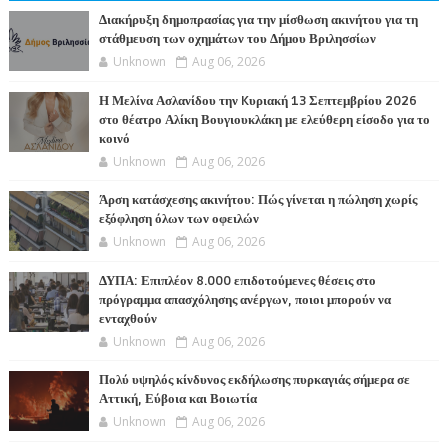
Διακήρυξη δημοπρασίας για την μίσθωση ακινήτου για τη
στάθμευση των οχημάτων του Δήμου Βριλησσίων
Unknown
Aug 06, 2026
Η Μελίνα Ασλανίδου την Kυριακή 13 Σεπτεμβρίου 2026
στο θέατρο Αλίκη Βουγιουκλάκη με ελεύθερη είσοδο για το
κοινό
Unknown
Aug 06, 2026
Άρση κατάσχεσης ακινήτου: Πώς γίνεται η πώληση χωρίς
εξόφληση όλων των οφειλών
Unknown
Aug 06, 2026
ΔΥΠΑ: Επιπλέον 8.000 επιδοτούμενες θέσεις στο
πρόγραμμα απασχόλησης ανέργων, ποιοι μπορούν να
ενταχθούν
Unknown
Aug 06, 2026
Πολύ υψηλός κίνδυνος εκδήλωσης πυρκαγιάς σήμερα σε
Αττική, Εύβοια και Βοιωτία
Unknown
Aug 06, 2026