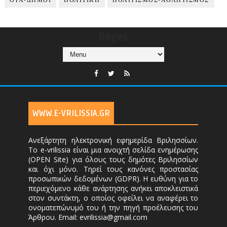
ΟΤΑ-ΔΗΜΟΙ
ΠΟΛΙΤΙΚΗ
ΠΟΛΙΤΙΣΜΟΣ-ΑΘΛΗΤΙΣΜΟΣ
Pages
WWW.E-VRILISSIA.GR
Ανεξάρτητη ηλεκτρονική εφημερίδα Βριλησσίων.
Το e-vrilissia είναι μια ανοιχτή σελίδα ενημέρωσης
(OPEN Site) για όλους τους δημότες Βριλησσίων
και όχι μόνο. Τηρεί τους κανόνες προστασίας
προσωπικών δεδομένων (GDPR). Η ευθύνη για το
περιεχόμενο κάθε ανάρτησης ανήκει αποκλειστικά
στον συντάκτη, ο οποίος οφείλει να αναφέρει το
ονοματεπώνυμό του ή την πηγή προέλευσης του
Άρθρου. Email: evrilissia@gmail.com