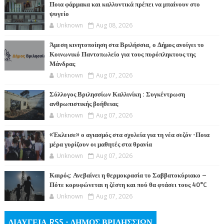
Ποια φάρμακα και καλλυντικά πρέπει να μπαίνουν στο
ψυγείο
Unknown
Aug 08, 2026
Άμεση κινητοποίηση στα Βριλήσσια, ο Δήμος ανοίγει το
Κοινωνικό Παντοπωλείο για τους πυρόπληκτους της
Μάνδρας
Unknown
Aug 07, 2026
Σύλλογος Βριλησσίων Καλλινίκη : Συγκέντρωση
ανθρωπιστικής βοήθειας
Unknown
Aug 07, 2026
«Έκλεισε» ο αγιασμός στα σχολεία για τη νέα σεζόν -Ποια
μέρα γυρίζουν οι μαθητές στα θρανία
Unknown
Aug 07, 2026
Καιρός: Ανεβαίνει η θερμοκρασία το Σαββατοκύριακο –
Πότε κορυφώνεται η ζέστη και πού θα φτάσει τους 40°C
Unknown
Aug 07, 2026
ΔΙΑΥΓΕΙΑ RSS - ΔΗΜΟΣ ΒΡΙΛΗΣΣΙΩΝ