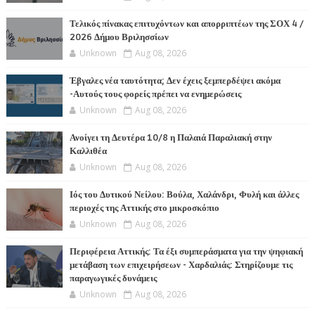
Τελικός πίνακας επιτυχόντων και απορριπτέων της ΣΟΧ 4 /
2026 Δήμου Βριλησσίων
Unknown
Aug 08, 2026
Έβγαλες νέα ταυτότητα; Δεν έχεις ξεμπερδέψει ακόμα
-Αυτούς τους φορείς πρέπει να ενημερώσεις
Unknown
Aug 08, 2026
Ανοίγει τη Δευτέρα 10/8 η Παλαιά Παραλιακή στην
Καλλιθέα
Unknown
Aug 08, 2026
Ιός του Δυτικού Νείλου: Βούλα, Χαλάνδρι, Φυλή και άλλες
περιοχές της Αττικής στο μικροσκόπιο
Unknown
Aug 08, 2026
Περιφέρεια Αττικής: Τα έξι συμπεράσματα για την ψηφιακή
μετάβαση των επιχειρήσεων - Χαρδαλιάς: Στηρίζουμε τις
παραγωγικές δυνάμεις
Unknown
Aug 08, 2026