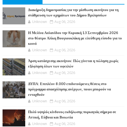
Διακήρυξη δημοπρασίας για την μίσθωση ακινήτου για τη
στάθμευση των οχημάτων του Δήμου Βριλησσίων
Unknown
Aug 06, 2026
Η Μελίνα Ασλανίδου την Kυριακή 13 Σεπτεμβρίου 2026
στο θέατρο Αλίκη Βουγιουκλάκη με ελεύθερη είσοδο για το
κοινό
Unknown
Aug 06, 2026
Άρση κατάσχεσης ακινήτου: Πώς γίνεται η πώληση χωρίς
εξόφληση όλων των οφειλών
Unknown
Aug 06, 2026
ΔΥΠΑ: Επιπλέον 8.000 επιδοτούμενες θέσεις στο
πρόγραμμα απασχόλησης ανέργων, ποιοι μπορούν να
ενταχθούν
Unknown
Aug 06, 2026
Πολύ υψηλός κίνδυνος εκδήλωσης πυρκαγιάς σήμερα σε
Αττική, Εύβοια και Βοιωτία
Unknown
Aug 06, 2026