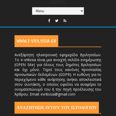
Pages
WWW.E-VRILISSIA.GR
Ανεξάρτητη ηλεκτρονική εφημερίδα Βριλησσίων.
Το e-vrilissia είναι μια ανοιχτή σελίδα ενημέρωσης
(OPEN Site) για όλους τους δημότες Βριλησσίων
και όχι μόνο. Τηρεί τους κανόνες προστασίας
προσωπικών δεδομένων (GDPR). Η ευθύνη για το
περιεχόμενο κάθε ανάρτησης ανήκει αποκλειστικά
στον συντάκτη, ο οποίος οφείλει να αναφέρει το
ονοματεπώνυμό του ή την πηγή προέλευσης του
Άρθρου. Email: evrilissia@gmail.com
ΑΝΑΖΗΤΗΣΗ ΑΥΤΟΎ ΤΟΥ ΙΣΤΟΛΟΓΙΟΥ