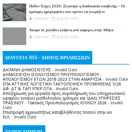
Πόθεν Έσχες 2026: Ξεκίνησε η διαδικασία υποβολής – Οι
κρίσιμες ημερομηνίες που πρέπει να γνωρίζετε
Unknown
Aug 04, 2026
Άκυρο σε χιλιάδες κλήσεις από κάμερες στην Αθήνα
Unknown
Aug 04, 2026
ΔΙΑΥΓΕΙΑ RSS - ΔΗΜΟΣ ΒΡΙΛΗΣΣΙΩΝ
ΔΑΠΑΝΗ ΔΗΜΟΣΙΕΥΣΗΣ
- Invalid Date
ΔΗΜΟΣΙΕΥΣΗ ΙΣΟΛΟΓΙΣΜΟΥ ΠΡΟΫΠΟΛΟΓΙΣΜΟΥ -
ΑΠΟΛΟΓΙΣΜΟΥ ΕΤΩΝ 2018-2023 ΣΤΗΝ ΑΜΑΡΥΣΙΑ
- Invalid Date
ΕΠΑ ΑΤΤΙΚΗΣ ΛΟΓΙΣΤΙΚΗ ΤΑΚΤΟΠΟΙΗΣΗ ΠΡΟΜΗΘΕΙΑΣ 5/26
ΔΦ, ΔΤ & ΤΑΠ ΥΠΕΡ ΟΤΑ
- Invalid Date
Αποζημίωση για εργασία προς συμπλήρωση του υποχρεωτικού
ωραρίου ενιαίου μισθολογίου (μόνιμοι και ΙΔΑΧ) ΥΠΗΡΕΣΙΕΣ
ΠΡΑΣΙΝΟΥ - Τακτικός Προυπολογισμός ΙΟΥΛΙΟΥ 2026
- Invalid
Date
Επιστροφή αχρεωστήτως καταβληθέντος ποσoύ στην κα
Ν.Λ.
- Invalid Date
ΤΥΠΟΣ ΣΗΜΕΡΑ