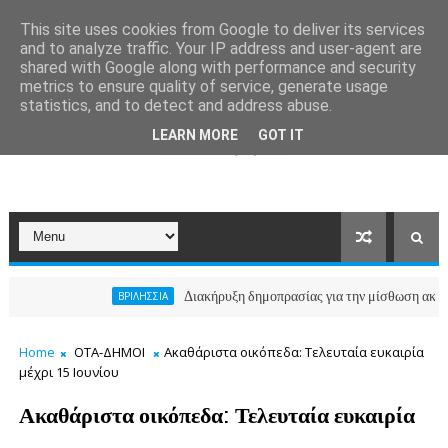
This site uses cookies from Google to deliver its services
and to analyze traffic. Your IP address and user-agent are
shared with Google along with performance and security
metrics to ensure quality of service, generate usage
statistics, and to detect and address abuse.
LEARN MORE
GOT IT
Διακήρυξη δημοπρασίας για την μίσθωση ακινήτου για
ΒΡΙΛΗΣΣΙΑ
Home
ΟΤΑ-ΔΗΜΟΙ
Ακαθάριστα οικόπεδα: Τελευταία ευκαιρία
μέχρι 15 Ιουνίου
Ακαθάριστα οικόπεδα: Τελευταία ευκαιρία