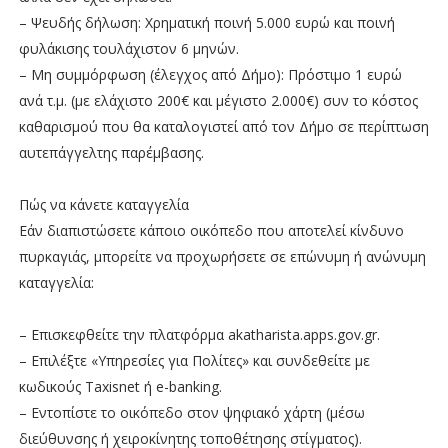
– Ψευδής δήλωση: Χρηματική ποινή 5.000 ευρώ και ποινή
φυλάκισης τουλάχιστον 6 μηνών.
– Μη συμμόρφωση (έλεγχος από Δήμο): Πρόστιμο 1 ευρώ
ανά τ.μ. (με ελάχιστο 200€ και μέγιστο 2.000€) συν το κόστος
καθαρισμού που θα καταλογιστεί από τον Δήμο σε περίπτωση
αυτεπάγγελτης παρέμβασης.
Πώς να κάνετε καταγγελία
Εάν διαπιστώσετε κάποιο οικόπεδο που αποτελεί κίνδυνο
πυρκαγιάς, μπορείτε να προχωρήσετε σε επώνυμη ή ανώνυμη
καταγγελία:
– Επισκεφθείτε την πλατφόρμα akatharista.apps.gov.gr.
– Επιλέξτε «Υπηρεσίες για Πολίτες» και συνδεθείτε με
κωδικούς Taxisnet ή e-banking.
– Εντοπίστε το οικόπεδο στον ψηφιακό χάρτη (μέσω
διεύθυνσης ή χειροκίνητης τοποθέτησης στίγματος).