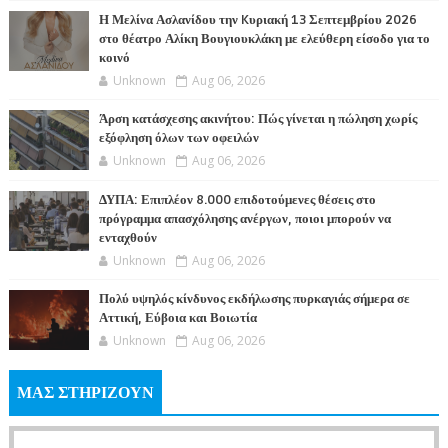
Η Μελίνα Ασλανίδου την Kυριακή 13 Σεπτεμβρίου 2026
στο θέατρο Αλίκη Βουγιουκλάκη με ελεύθερη είσοδο για το
κοινό
Unknown
Aug 06, 2026
Άρση κατάσχεσης ακινήτου: Πώς γίνεται η πώληση χωρίς
εξόφληση όλων των οφειλών
Unknown
Aug 06, 2026
ΔΥΠΑ: Επιπλέον 8.000 επιδοτούμενες θέσεις στο
πρόγραμμα απασχόλησης ανέργων, ποιοι μπορούν να
ενταχθούν
Unknown
Aug 06, 2026
Πολύ υψηλός κίνδυνος εκδήλωσης πυρκαγιάς σήμερα σε
Αττική, Εύβοια και Βοιωτία
Unknown
Aug 06, 2026
ΜΑΣ ΣΤΗΡΙΖΟΥΝ