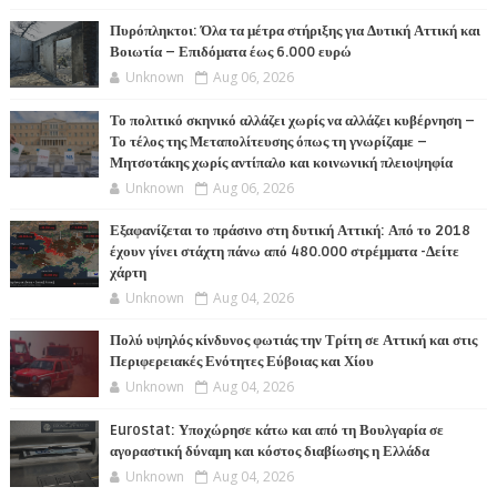
Πυρόπληκτοι: Όλα τα μέτρα στήριξης για Δυτική Αττική και
Βοιωτία – Επιδόματα έως 6.000 ευρώ
Unknown
Aug 06, 2026
Το πολιτικό σκηνικό αλλάζει χωρίς να αλλάζει κυβέρνηση –
Το τέλος της Μεταπολίτευσης όπως τη γνωρίζαμε –
Μητσοτάκης χωρίς αντίπαλο και κοινωνική πλειοψηφία
Unknown
Aug 06, 2026
Εξαφανίζεται το πράσινο στη δυτική Αττική: Από το 2018
έχουν γίνει στάχτη πάνω από 480.000 στρέμματα -Δείτε
χάρτη
Unknown
Aug 04, 2026
Πολύ υψηλός κίνδυνος φωτιάς την Τρίτη σε Αττική και στις
Περιφερειακές Ενότητες Εύβοιας και Χίου
Unknown
Aug 04, 2026
Eurostat: Υποχώρησε κάτω και από τη Βουλγαρία σε
αγοραστική δύναμη και κόστος διαβίωσης η Ελλάδα
Unknown
Aug 04, 2026