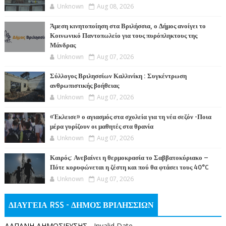
Unknown
Aug 08, 2026
Άμεση κινητοποίηση στα Βριλήσσια, ο Δήμος ανοίγει το
Κοινωνικό Παντοπωλείο για τους πυρόπληκτους της
Μάνδρας
Unknown
Aug 07, 2026
Σύλλογος Βριλησσίων Καλλινίκη : Συγκέντρωση
ανθρωπιστικής βοήθειας
Unknown
Aug 07, 2026
«Έκλεισε» ο αγιασμός στα σχολεία για τη νέα σεζόν -Ποια
μέρα γυρίζουν οι μαθητές στα θρανία
Unknown
Aug 07, 2026
Καιρός: Ανεβαίνει η θερμοκρασία το Σαββατοκύριακο –
Πότε κορυφώνεται η ζέστη και πού θα φτάσει τους 40°C
Unknown
Aug 07, 2026
ΔΙΑΥΓΕΙΑ RSS - ΔΗΜΟΣ ΒΡΙΛΗΣΣΙΩΝ
ΔΑΠΑΝΗ ΔΗΜΟΣΙΕΥΣΗΣ
- Invalid Date