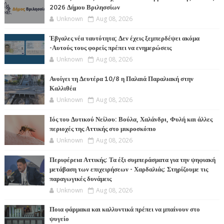
2026 Δήμου Βριλησσίων
Unknown
Aug 08, 2026
Έβγαλες νέα ταυτότητα; Δεν έχεις ξεμπερδέψει ακόμα
-Αυτούς τους φορείς πρέπει να ενημερώσεις
Unknown
Aug 08, 2026
Ανοίγει τη Δευτέρα 10/8 η Παλαιά Παραλιακή στην
Καλλιθέα
Unknown
Aug 08, 2026
Ιός του Δυτικού Νείλου: Βούλα, Χαλάνδρι, Φυλή και άλλες
περιοχές της Αττικής στο μικροσκόπιο
Unknown
Aug 08, 2026
Περιφέρεια Αττικής: Τα έξι συμπεράσματα για την ψηφιακή
μετάβαση των επιχειρήσεων - Χαρδαλιάς: Στηρίζουμε τις
παραγωγικές δυνάμεις
Unknown
Aug 08, 2026
Ποια φάρμακα και καλλυντικά πρέπει να μπαίνουν στο
ψυγείο