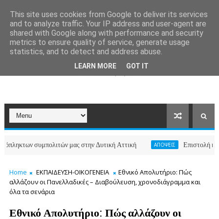
This site uses cookies from Google to deliver its services
and to analyze traffic. Your IP address and user-agent are
shared with Google along with performance and security
metrics to ensure quality of service, generate usage
statistics, and to detect and address abuse.
LEARN MORE
GOT IT
ων συμπολιτών μας στην Δυτική Αττική
Επιστολή κατοίκων τ
ΑΠΟΨΕΙΣ
Home
ΕΚΠΑΙΔΕΥΣΗ-ΟΙΚΟΓΕΝΕΙΑ
Εθνικό Απολυτήριο: Πώς
αλλάζουν οι Πανελλαδικές – Διαβούλευση, χρονοδιάγραμμα και
όλα τα σενάρια
Εθνικό Απολυτήριο: Πώς αλλάζουν οι