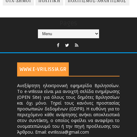
ΟΤΑ-ΔΗΜΟΙ
ΠΟΛΙΤΙΚΗ
ΠΟΛΙΤΙΣΜΟΣ-ΑΘΛΗΤΙΣΜΟΣ
Pages
WWW.E-VRILISSIA.GR
Ανεξάρτητη ηλεκτρονική εφημερίδα Βριλησσίων.
Το e-vrilissia είναι μια ανοιχτή σελίδα ενημέρωσης
(OPEN Site) για όλους τους δημότες Βριλησσίων
και όχι μόνο. Τηρεί τους κανόνες προστασίας
προσωπικών δεδομένων (GDPR). Η ευθύνη για το
περιεχόμενο κάθε ανάρτησης ανήκει αποκλειστικά
στον συντάκτη, ο οποίος οφείλει να αναφέρει το
ονοματεπώνυμό του ή την πηγή προέλευσης του
Άρθρου. Email: evrilissia@gmail.com