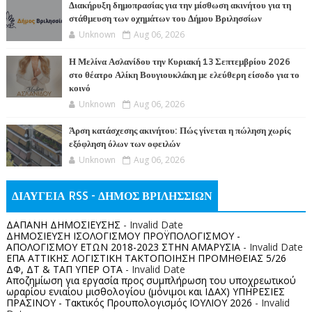
Διακήρυξη δημοπρασίας για την μίσθωση ακινήτου για τη
στάθμευση των οχημάτων του Δήμου Βριλησσίων
Unknown
Aug 06, 2026
Η Μελίνα Ασλανίδου την Kυριακή 13 Σεπτεμβρίου 2026
στο θέατρο Αλίκη Βουγιουκλάκη με ελεύθερη είσοδο για το
κοινό
Unknown
Aug 06, 2026
Άρση κατάσχεσης ακινήτου: Πώς γίνεται η πώληση χωρίς
εξόφληση όλων των οφειλών
Unknown
Aug 06, 2026
ΔΙΑΥΓΕΙΑ RSS - ΔΗΜΟΣ ΒΡΙΛΗΣΣΙΩΝ
ΔΑΠΑΝΗ ΔΗΜΟΣΙΕΥΣΗΣ
- Invalid Date
ΔΗΜΟΣΙΕΥΣΗ ΙΣΟΛΟΓΙΣΜΟΥ ΠΡΟΫΠΟΛΟΓΙΣΜΟΥ -
ΑΠΟΛΟΓΙΣΜΟΥ ΕΤΩΝ 2018-2023 ΣΤΗΝ ΑΜΑΡΥΣΙΑ
- Invalid Date
ΕΠΑ ΑΤΤΙΚΗΣ ΛΟΓΙΣΤΙΚΗ ΤΑΚΤΟΠΟΙΗΣΗ ΠΡΟΜΗΘΕΙΑΣ 5/26
ΔΦ, ΔΤ & ΤΑΠ ΥΠΕΡ ΟΤΑ
- Invalid Date
Αποζημίωση για εργασία προς συμπλήρωση του υποχρεωτικού
ωραρίου ενιαίου μισθολογίου (μόνιμοι και ΙΔΑΧ) ΥΠΗΡΕΣΙΕΣ
ΠΡΑΣΙΝΟΥ - Τακτικός Προυπολογισμός ΙΟΥΛΙΟΥ 2026
- Invalid