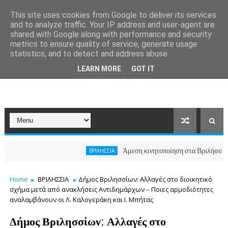
This site uses cookies from Google to deliver its services
and to analyze traffic. Your IP address and user-agent are
shared with Google along with performance and security
metrics to ensure quality of service, generate usage
statistics, and to detect and address abuse.
LEARN MORE
GOT IT
Άμεση κινητοποίηση στα Βριλήσσια, ο Δήμο
ΒΡΙΛΗΣΣΙΑ
Home
ΒΡΙΛΗΣΣΙΑ
Δήμος Βριλησσίων: Αλλαγές στο διοικητικό
σχήμα μετά από ανακλήσεις Αντιδημάρχων – Ποιες αρμοδιότητες
αναλαμβάνουν οι Λ. Καλογεράκη και Ι. Μπήτας
Δήμος Βριλησσίων: Αλλαγές στο