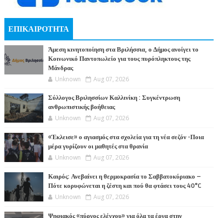
ΕΠΙΚΑΙΡΟΤΗΤΑ
Άμεση κινητοποίηση στα Βριλήσσια, ο Δήμος ανοίγει το
Κοινωνικό Παντοπωλείο για τους πυρόπληκτους της
Μάνδρας
Unknown
Aug 07, 2026
Σύλλογος Βριλησσίων Καλλινίκη : Συγκέντρωση
ανθρωπιστικής βοήθειας
Unknown
Aug 07, 2026
«Έκλεισε» ο αγιασμός στα σχολεία για τη νέα σεζόν -Ποια
μέρα γυρίζουν οι μαθητές στα θρανία
Unknown
Aug 07, 2026
Καιρός: Ανεβαίνει η θερμοκρασία το Σαββατοκύριακο –
Πότε κορυφώνεται η ζέστη και πού θα φτάσει τους 40°C
Unknown
Aug 07, 2026
Ψηφιακός «πύργος ελέγχου» για όλα τα έργα στην