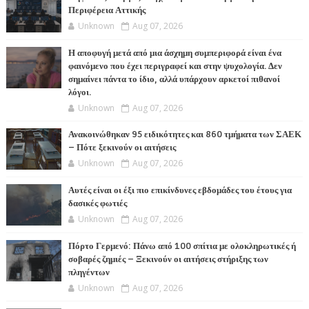
Περιφέρεια Αττικής
Unknown
Aug 07, 2026
Η αποφυγή μετά από μια άσχημη συμπεριφορά είναι ένα
φαινόμενο που έχει περιγραφεί και στην ψυχολογία. Δεν
σημαίνει πάντα το ίδιο, αλλά υπάρχουν αρκετοί πιθανοί
λόγοι.
Unknown
Aug 07, 2026
Ανακοινώθηκαν 95 ειδικότητες και 860 τμήματα των ΣΑΕΚ
– Πότε ξεκινούν οι αιτήσεις
Unknown
Aug 07, 2026
Αυτές είναι οι έξι πιο επικίνδυνες εβδομάδες του έτους για
δασικές φωτιές
Unknown
Aug 07, 2026
Πόρτο Γερμενό: Πάνω από 100 σπίτια με ολοκληρωτικές ή
σοβαρές ζημιές – Ξεκινούν οι αιτήσεις στήριξης των
πληγέντων
Unknown
Aug 07, 2026