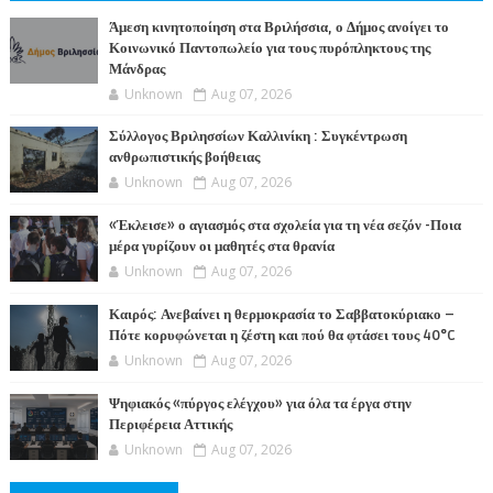
ΤΕΣ
Άμεση κινητοποίηση στα Βριλήσσια, ο Δήμος ανοίγει το
Κοινωνικό Παντοπωλείο για τους πυρόπληκτους της
Μάνδρας
Unknown
Aug 07, 2026
Σύλλογος Βριλησσίων Καλλινίκη : Συγκέντρωση
ανθρωπιστικής βοήθειας
Unknown
Aug 07, 2026
«Έκλεισε» ο αγιασμός στα σχολεία για τη νέα σεζόν -Ποια
μέρα γυρίζουν οι μαθητές στα θρανία
Unknown
Aug 07, 2026
Καιρός: Ανεβαίνει η θερμοκρασία το Σαββατοκύριακο –
Πότε κορυφώνεται η ζέστη και πού θα φτάσει τους 40°C
Unknown
Aug 07, 2026
Ψηφιακός «πύργος ελέγχου» για όλα τα έργα στην
Περιφέρεια Αττικής
Unknown
Aug 07, 2026