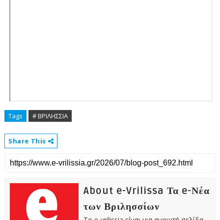
Tags
# ΒΡΙΛΗΣΣΙΑ
Share This
About e-Vrilissa Τα e-Νέα
των Βριλησσίων
Το e-vrilissia είναι μια ανοιχτή σελίδα